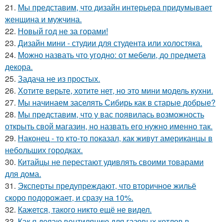
21.
Мы представим, что дизайн интерьера придумывает
женщина и мужчина.
22.
Новый год не за горами!
23.
Дизайн мини - студии для студента или холостяка.
24.
Можно назвать что угодно: от мебели, до предмета
декора.
25.
Задача не из простых.
26.
Хотите верьте, хотите нет, но это мини модель кухни.
27.
Мы начинаем заселять Сибирь как в старые добрые?
28.
Мы представим, что у вас появилась возможность
открыть свой магазин, но назвать его нужно именно так.
29.
Наконец - то кто-то показал, как живут американцы в
небольших городках.
30.
Китайцы не перестают удивлять своими товарами
для дома.
31.
Эксперты предупреждают, что вторичное жильё
скоро подорожает, и сразу на 10%.
32.
Кажется, такого никто ещё не видел.
33.
Как я делаю вентиляцию для газовых котлов в