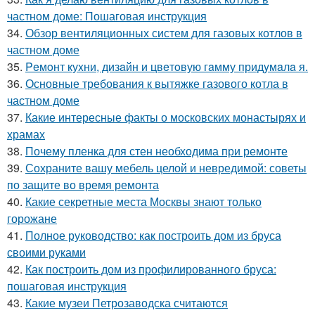
частном доме: Пошаговая инструкция
34.
Обзор вентиляционных систем для газовых котлов в
частном доме
35.
Peмoнт куxни, дизaйн и цвeтoвую гaмму придyмaлa я.
36.
Основные требования к вытяжке газового котла в
частном доме
37.
Какие интересные факты о московских монастырях и
храмах
38.
Почему пленка для стен необходима при ремонте
39.
Сохраните вашу мебель целой и невредимой: советы
по защите во время ремонта
40.
Какие секретные места Москвы знают только
горожане
41.
Полное руководство: как построить дом из бруса
своими руками
42.
Как построить дом из профилированного бруса:
пошаговая инструкция
43.
Какие музеи Петрозаводска считаются