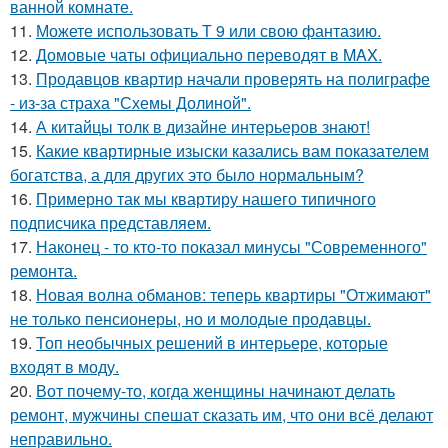
ванной комнате.
11.
Можете использовать Т 9 или свою фантазию.
12.
Домовые чаты официально переводят в MAX.
13.
Продавцов квартир начали проверять на полиграфе
- из-за страха "Схемы Долиной".
14.
А китайцы толк в дизайне интерьеров знают!
15.
Какие квартирные изыски казались вам показателем
богатства, а для других это было нормальным?
16.
Примерно так мы квартиру нашего типичного
подписчика представляем.
17.
Наконец - то кто-то показал минусы "Современного"
ремонта.
18.
Новая волна обманов: теперь квартиры "Отжимают"
не только пенсионеры, но и молодые продавцы.
19.
Топ необычных решений в интерьере, которые
входят в моду.
20.
Вот почему-то, когда женщины начинают делать
ремонт, мужчины спешат сказать им, что они всё делают
неправильно.