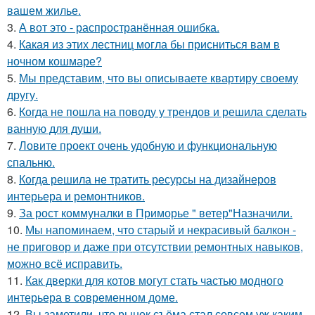
вашем жилье.
3.
А вот это - распространённая ошибка.
4.
Какая из этих лестниц могла бы присниться вам в
ночном кошмаре?
5.
Мы представим, что вы описываете квартиру своему
другу.
6.
Когда не пошла на поводу у трендов и решила сделать
ванную для души.
7.
Ловите проект очень удобную и функциональную
спальню.
8.
Когда решила не тратить ресурсы на дизайнеров
интерьера и ремонтников.
9.
За рост коммуналки в Приморье " ветер"Назначили.
10.
Мы напоминаем, что старый и некрасивый балкон -
не приговор и даже при отсутствии ремонтных навыков,
можно всё исправить.
11.
Как дверки для котов могут стать частью модного
интерьера в современном доме.
12.
Вы заметили, что рынок съёма стал совсем уж каким-