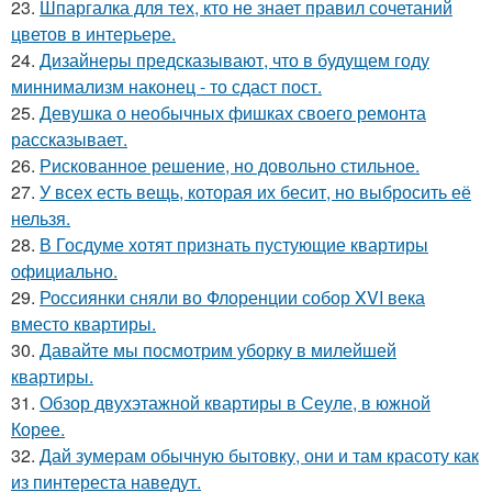
23.
Шпаргалка для тех, кто не знает правил сочетаний
цветов в интерьере.
24.
Дизайнеры предсказывают, что в будущем году
миннимализм наконец - то сдаст пост.
25.
Девушка о необычных фишках своего ремонта
рассказывает.
26.
Рискованное решение, но довольно стильное.
27.
У всех есть вещь, которая их бесит, но выбросить её
нельзя.
28.
В Госдуме хотят признать пустующие квартиры
официально.
29.
Россиянки сняли во Флоренции собор XVI века
вместо квартиры.
30.
Давайте мы посмотрим уборку в милейшей
квартиры.
31.
Обзор двухэтажной квартиры в Сеуле, в южной
Корее.
32.
Дай зумерам обычную бытовку, они и там красоту как
из пинтереста наведут.