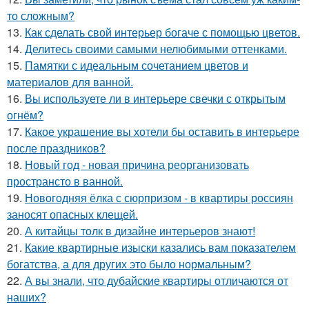
то сложным?
13.
Как сделать свой интерьер богаче с помощью цветов.
14.
Делитесь своими самыми нелюбимыми оттенками.
15.
Памятки с идеальным сочетанием цветов и
материалов для ванной.
16.
Вы используете ли в интерьере свечки с открытым
огнём?
17.
Какое украшение вы хотели бы оставить в интерьере
после праздников?
18.
Новый год - новая причина реорганизовать
пространсто в ванной.
19.
Новогодняя ёлка с сюрпризом - в квартиры россиян
заносят опасных клещей.
20.
А китайцы толк в дизайне интерьеров знают!
21.
Какие квартирные изыски казались вам показателем
богатства, а для других это было нормальным?
22.
А вы знали, что дубайские квартиры отличаются от
наших?