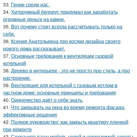
33.
Гении среди нас.
34.
Хитроумный белорус придумал как заработать
огромные деньги на камне.
35.
Вот почему стоит всегда рассчитывать только на
себя.
36.
Ксения Анатольевна про косяки дизайна своего
нового дома рассказывает.
37.
Основные требования к вентиляции газовой
котельной
38.
Дерево в интерьере - это не просто про стиль, а про
настроение.
39.
Вентиляция для котельной с газовым котлом в
частном доме: основные принципы и требования
40.
Одиночество даёт о себе знать.
41.
Что закрывать на окна во время ремонта фасада:
эффективные решения
42.
Полное руководство: как закрыть квартиру пленкой
при ремонте
43.
Сохраните вашу мебель целой и невредимой: советы