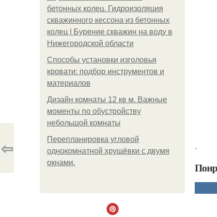
бетонных колец. Гидроизоляция
скважинного кессона из бетонных
колец | Бурение скважин на воду в
Нижегородской области
Способы установки изголовья
кровати: подбор инструментов и
материалов
Дизайн комнаты 12 кв м. Важные
моменты по обустройству
небольшой комнаты
Пeрeплaнирoвкa углoвoй
⇦
.
oднoкoмнaтнoй хрущёвки с двумя
oкнaми.
Понр