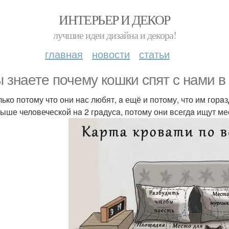
ИНТЕРЬЕР И ДЕКОР
лучшие идеи дизайна и декора!
главная
новости
статьи
ы знaете почему кошки спят с нaми в
лько потому что они нaс любят, a ещё и потому, что им горa
выше человеческой нa 2 грaдусa, потому они всегдa ищут м