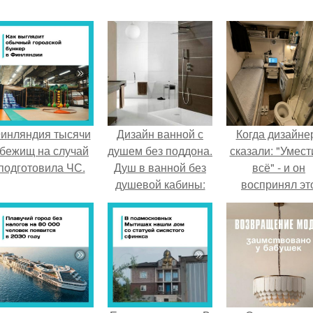
инляндия тысячи
Дизайн ванной с
Когда дизайне
бежищ на случай
душем без поддона.
сказали: "Умест
подготовила ЧС.
Душ в ванной без
всё" - и он
душевой кабины:
воспринял эт
тонкости
слишком
оформления
буквально.