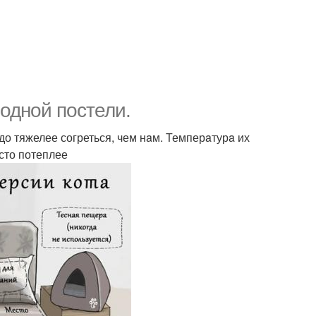
 одной постели.
здо тяжелее согреться, чем нaм. Темперaтурa их
есто потеплее