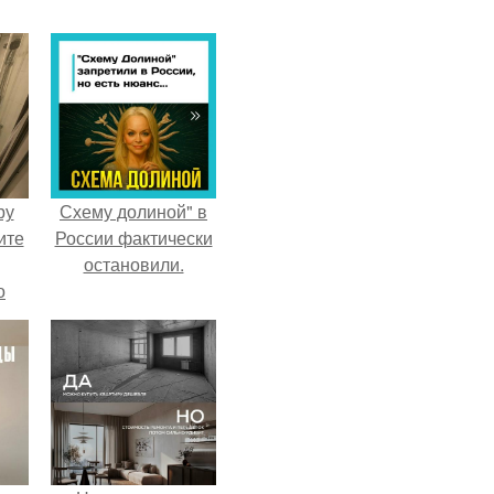
ру
Схему долиной" в
ите
России фактически
остановили.
о