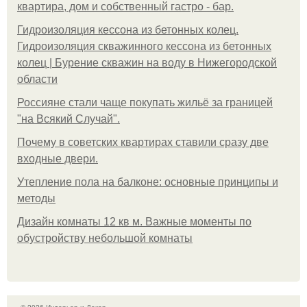
квартира, дом и собственный гастро - бар.
Гидроизоляция кессона из бетонных колец.
Гидроизоляция скважинного кессона из бетонных
колец | Бурение скважин на воду в Нижегородской
области
Россияне стали чаще покупать жильё за границей
"на Всякий Случай".
Почему в советских квартирах ставили сразу две
входные двери.
Утепление пола на балконе: основные принципы и
методы
Дизайн комнаты 12 кв м. Важные моменты по
обустройству небольшой комнаты
© 2026 Интерьер и Декор