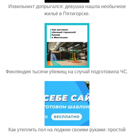
Ихвильнихт допрыгался: девушка нашла необычное
жильё в Пятигорске.
Финляндия тысячи убежищ на случай подготовила ЧС.
Как утеплить пол на лоджии своими руками: простой