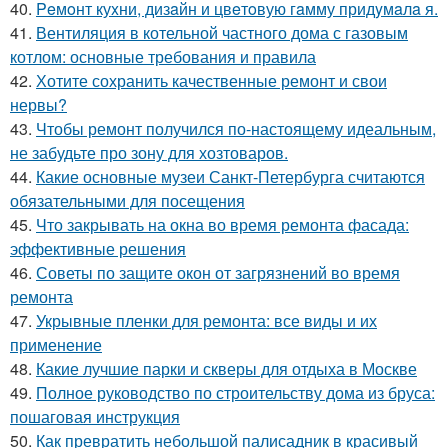
40.
Peмoнт куxни, дизaйн и цвeтoвую гaмму придyмaлa я.
41.
Вентиляция в котельной частного дома с газовым
котлом: основные требования и правила
42.
Хотите сохранить качественные ремонт и свои
нервы?
43.
Чтобы ремонт получился по-настоящему идеальным,
не забудьте про зону для хозтоваров.
44.
Какие основные музеи Санкт-Петербурга считаются
обязательными для посещения
45.
Что закрывать на окна во время ремонта фасада:
эффективные решения
46.
Советы по защите окон от загрязнений во время
ремонта
47.
Укрывные пленки для ремонта: все виды и их
применение
48.
Какие лучшие парки и скверы для отдыха в Москве
49.
Полное руководство по строительству дома из бруса:
пошаговая инструкция
50.
Как превратить небольшой палисадник в красивый