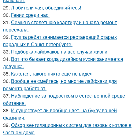
включает.
29.
Любители чая, объединяйтесь!
30.
Гении среди нас.
31.
Семья в столетнюю квартиру и начала ремонт
переехала.
32.
Группа ребят занимается реставраций старых
парадных в Санкт-петербурге.
33.
Подборка лайфхаков на все случаи жизни.
34.
Вот что бывает когда дизайном кухни занимается
девушка.
35.
Кажется, такого никто ещё не видел.
36.
Вообще не смейтесь, но многие лайфхаки для
ремонта работают.
37.
Наблюдение за подростком в естественной среде
обитания.
38.
И существует ли вообще цвет, на букву вашей
фамилии.
39.
Обзор вентиляционных систем для газовых котлов в
частном доме