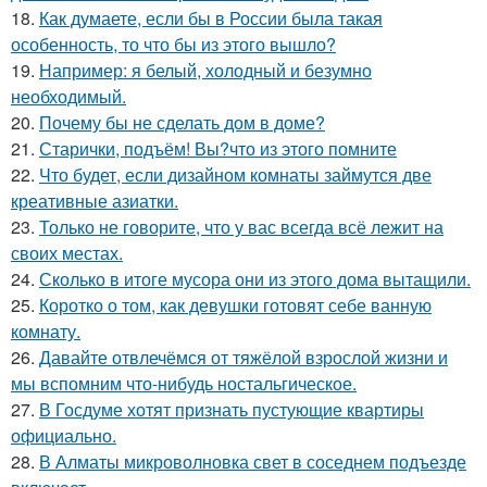
18.
Как думаете, если бы в России была такая
особенность, то что бы из этого вышло?
19.
Например: я белый, холодный и безумно
необходимый.
20.
Почему бы не сделать дом в доме?
21.
Старички, подъём! Вы?что из этого помните
22.
Что будет, если дизайном комнаты займутся две
креативные азиатки.
23.
Только не говорите, что у вас всегда всё лежит на
своих местах.
24.
Сколько в итоге мусора они из этого дома вытащили.
25.
Коротко о том, как девушки готовят себе ванную
комнату.
26.
Давайте отвлечёмся от тяжёлой взрослой жизни и
мы вспомним что-нибудь ностальгическое.
27.
В Госдуме хотят признать пустующие квартиры
официально.
28.
В Алматы микроволновка свет в соседнем подъезде