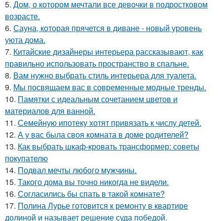
5.
Дом, о котором мечтали все девочки в подростковом
возрасте.
6.
Сауна, которая прячется в диване - новый уровень
уюта дома.
7.
Китайские дизайнеры интерьера рассказывают, как
правильно использовать пространство в спальне.
8.
Вам нужно выбрать стиль интерьера для туалета.
9.
Мы посвящаем вас в современные модные тренды.
10.
Памятки с идеальным сочетанием цветов и
материалов для ванной.
11.
Семейную ипотеку хотят привязать к числу детей.
12.
А у вас была своя комната в доме родителей?
13.
Как выбрать шкаф-кровать трансформер: советы
покупателю
14.
Подвал мечты любого мужчины.
15.
Такого дома вы точно никогда не видели.
16.
Согласились бы спать в такой комнате?
17.
Полина Лурье готовится к ремонту в квартире
долиной и называет решение суда победой.