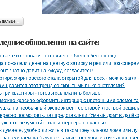
ь дальше →
ледние обновления на сайте:
отаете из кровати - готовьтесь к боли и бессоннице.
да пожалели денег на цветную затирку и решили поэкспер
онт знатно давит на кукуху, согласитесь!
ртира жириновского стала открытой для всех - можно заглян
ам нравится этот тренд со скрытыми выключателями?
ь три квартиры - готовьтесь платить больше.
 можно красиво оформить интерьер с цветочными элемента
ушка на необычный эксперимент со старой люстрой решила
ересно посмотреть, как представляли "Умный дом" в далёк
 уж этот безумный стиль интерьера в нулевых.
к думаете, удобно ли жить в таком треугольном доме или лу
 запоминаем на будущее самые трендовые сочетания цвето