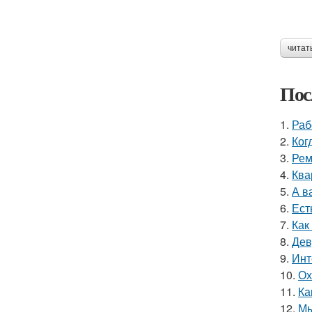
читат
Пос
1.
Раб
2.
Ког
3.
Рем
4.
Ква
5.
А в
6.
Ест
7.
Как
8.
Дев
9.
Инт
10.
Ох
11.
Ка
12.
Мы