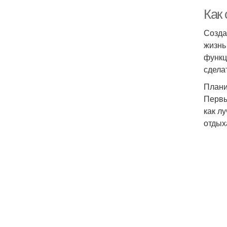
Как
Созда
жизнь
функц
сдела
Плани
Первы
как л
отдых