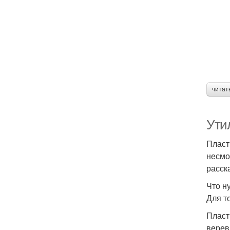
читат
Ути
Пласт
несмо
расск
Что н
Для т
Пласт
верев