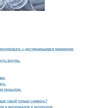
ементировать с нестирающимся маркером.
уть внутрь.
ми.
сь.
ом прошлом.
чше такой только снимать?
в и материалов в интерьере.