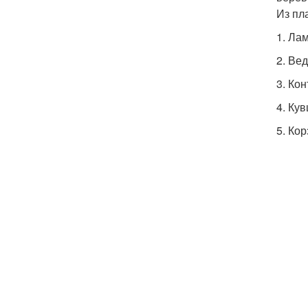
Из пл
1. Ла
2. Ве
3. Ко
4. Ку
5. Ко