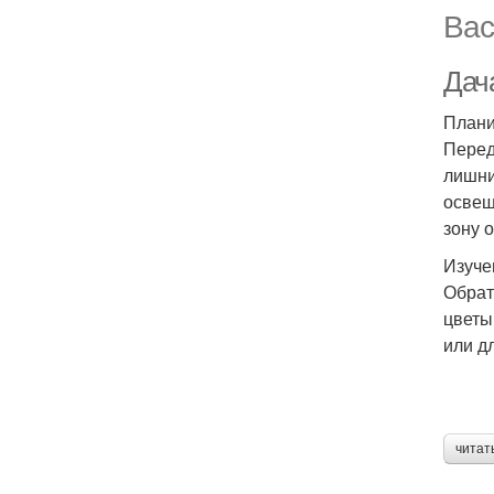
Вас
Дача
Плани
Перед
лишни
освещ
зону 
Изуче
Обрат
цветы
или д
читат