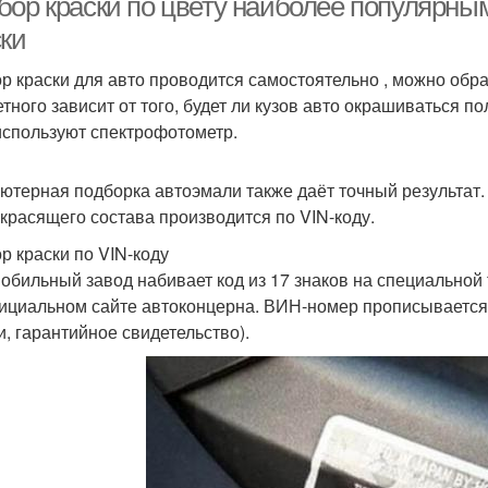
бор краски по цвету наиболее популярн
ски
р краски для авто проводится самостоятельно , можно обрат
етного зависит от того, будет ли кузов авто окрашиваться п
используют спектрофотометр.
ютерная подборка автоэмали также даёт точный результат.
 красящего состава производится по VIN-коду.
р краски по VIN-коду
обильный завод набивает код из 17 знаков на специальной
ициальном сайте автоконцерна. ВИН-номер прописывается
и, гарантийное свидетельство).