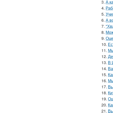
3.
А к
4.
Раб
5.
Учи
6.
А в
7.
"Хв
8.
Мож
9.
Оце
10.
Ес
11.
Мы
12.
Де
13.
В 
14.
Ва
15.
Ка
16.
Мы
17.
Вы
18.
Ки
19.
Оц
20.
Ка
21.
Вы