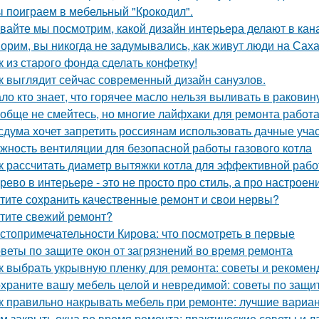
 поиграем в мебельный "Крокодил".
вайте мы посмотрим, какой дизайн интерьера делают в кана
орим, вы никогда не задумывались, как живут люди на Сах
к из старого фонда сделать конфетку!
к выглядит сейчас современный дизайн санузлов.
ло кто знает, что горячее масло нельзя выливать в раковин
обще не смейтесь, но многие лайфхаки для ремонта работа
сдума хочет запретить россиянам использовать дачные учас
жность вентиляции для безопасной работы газового котла
к рассчитать диаметр вытяжки котла для эффективной раб
рево в интерьере - это не просто про стиль, а про настроен
тите сохранить качественные ремонт и свои нервы?
тите свежий ремонт?
стопримечательности Кирова: что посмотреть в первые
веты по защите окон от загрязнений во время ремонта
к выбрать укрывную пленку для ремонта: советы и рекомен
храните вашу мебель целой и невредимой: советы по защи
к правильно накрывать мебель при ремонте: лучшие вариа
м закрыть окна во время ремонта: практические советы и 