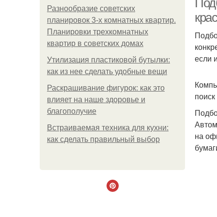
Под
Разнообразие советских
кра
планировок 3-х комнатных квартир.
Планировки трехкомнатных
Подбо
квартир в советских домах
конкр
если 
Утилизация пластиковой бутылки:
как из нее сделать удобные вещи
Компь
Раскрашивание фигурок: как это
поиск
влияет на наше здоровье и
благополучие
Подбо
Автом
Встраиваемая техника для кухни:
на оф
как сделать правильный выбор
бумаг