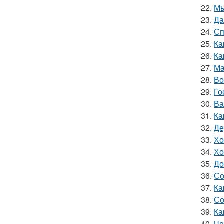
22.
Мы
23.
Да
24.
Сп
25.
Ка
26.
Ка
27.
Ма
28.
Во
29.
Го
30.
Ва
31.
Ка
32.
Де
33.
Хо
34.
Хо
35.
До
36.
Со
37.
Ка
38.
Со
39.
Ка
40.
Че