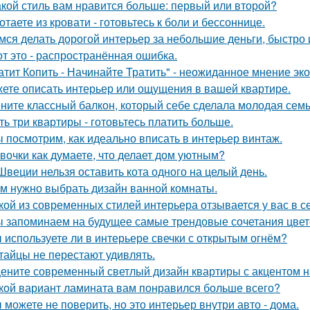
акой стиль вам нравится больше: первый или второй?
отаете из кровати - готовьтесь к боли и бессоннице.
мся делать дорогой интерьер за небольшие деньги, быстро 
от это - распространённая ошибка.
атит Копить - Начинайте Тратить" - неожиданное мнение эк
ете описать интерьер или ощущения в вашей квартире.
ните классный балкон, который себе сделала молодая семь
ть три квартиры - готовьтесь платить больше.
 посмотрим, как идеально вписать в интерьер винтаж.
вочки как думаете, что делает дом уютным?
Швеции нельзя оставить кота одного на целый день.
м нужно выбрать дизайн ванной комнаты.
кой из современных стилей интерьера отзывается у вас в с
 запоминаем на будущее самые трендовые сочетания цвето
 используете ли в интерьере свечки с открытым огнём?
тайцы не перестают удивлять.
ените современный светлый дизайн квартиры с акцентом н
кой вариант ламината вам понравился больше всего?
 можете не поверить, но это интерьер внутри авто - дома.