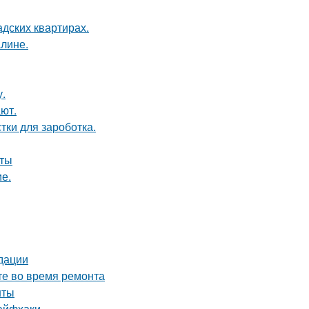
дских квартирах.
алине.
у.
ют.
тки для зароботка.
оты
ие.
дации
те во время ремонта
нты
лайфхаки