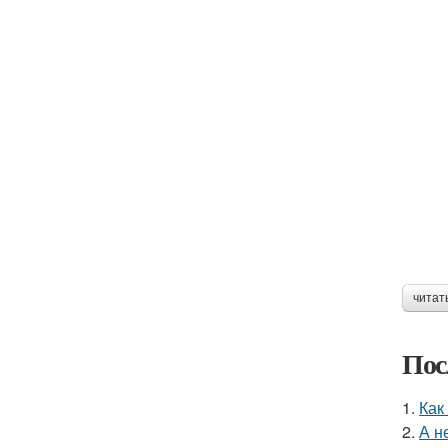
читат
Пос
1.
Как
2.
А н