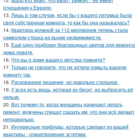
12.
Мало кто знает, что евро - ремонт - не имеет
отношения к Европе.
13.
Лишь в том случае, если бы у вашего питомца была
своя собственная комната, то как бы она называлась?
14.
Квартира долиной за 112 миллионов теперь стала
символом страха на рынке недвижимости.
15.
Ещё одну подборку благородных цветов для ремонта
дома ловите.
16.
Что вы о доме вашего детства помните?
17.
Только не говорите, что не хотели помыть ванную
комнату так.
18.
Рискованное решение, но довольно стильное.
19.
У всех есть вещь, которая их бесит, но выбросить её
нельзя.
20.
Вот почему-то, когда женщины начинают делать
ремонт, мужчины спешат сказать им, что они всё делают
неправильно.
21.
Интересные приблуды, которые сделают из вашей
квартиры - олицетворение эстетики.