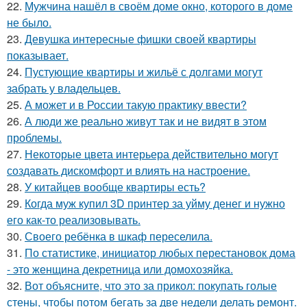
22.
Мужчина нашёл в своём доме окно, которого в доме
не было.
23.
Девушка интересные фишки своей квартиры
показывает.
24.
Пустующие квартиры и жильё с долгами могут
забрать у владельцев.
25.
А может и в России такую практику ввести?
26.
А люди же реально живут так и не видят в этом
проблемы.
27.
Некоторые цвета интерьера действительно могут
создавать дискомфорт и влиять на настроение.
28.
У китайцев вообще квартиры есть?
29.
Когда муж купил 3D принтер за уйму денег и нужно
его как-то реализовывать.
30.
Своего ребёнка в шкаф переселила.
31.
По статистике, инициатор любых перестановок дома
- это женщина декретница или домохозяйка.
32.
Вот объясните, что это за прикол: покупать голые
стены, чтобы потом бегать за две недели делать ремонт.