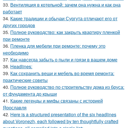
33.
Вентиляция в котельной: зачем она нужна и как она
работает
34.
Какие традиции и обычаи Сургута отличают его от
других городов
35.
Полное руководство: как закрыть квартиру пленкой
при ремонте
36.
Пленка для мебели при ремонте: почему это
необходимо
37.
Как навсегда забыть о пыли и грязи в вашем доме
38.
Headlines:
39.
Как сохранить вещи и мебель во время ремонта:
практические советы
40.
Полное руководство по строительству дома из бруса:
от фундамента до крыши
41.
Какие легенды и мифы связаны с историей
Ярославля
42.
Here is a structured presentation of the six headlines
about Voronezh, each followed by ten thoughtfully crafted