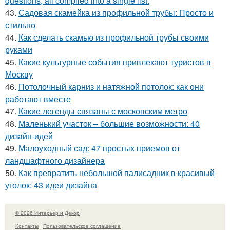
questions, all compiled into a single list:
43.
Садовая скамейка из профильной трубы: Просто и
стильно
44.
Как сделать скамью из профильной трубы своими
руками
45.
Какие культурные события привлекают туристов в
Москву
46.
Потолочный карниз и натяжной потолок: как они
работают вместе
47.
Какие легенды связаны с московским метро
48.
Маленький участок – большие возможности: 40
дизайн-идей
49.
Малоуходный сад: 47 простых приемов от
ландшафтного дизайнера
50.
Как превратить небольшой палисадник в красивый
уголок: 43 идеи дизайна
© 2026 Интерьер и Декор
Контакты
Пользовательское соглашение