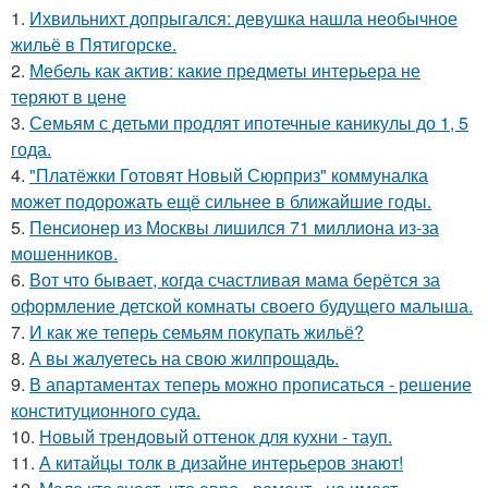
1.
Ихвильнихт допрыгался: девушка нашла необычное
жильё в Пятигорске.
2.
Мебель как актив: какие предметы интерьера не
теряют в цене
3.
Семьям с детьми продлят ипотечные каникулы до 1, 5
года.
4.
"Платёжки Готовят Новый Сюрприз" коммуналка
может подорожать ещё сильнее в ближайшие годы.
5.
Пенсионер из Москвы лишился 71 миллиона из-за
мошенников.
6.
Вот что бывает, когда счастливая мама берётся за
оформление детской комнаты своего будущего малыша.
7.
И как же теперь семьям покупать жильё?
8.
А вы жалуетесь на свою жилпрощадь.
9.
В апартаментах теперь можно прописаться - решение
конституционного суда.
10.
Новый трендовый оттенок для кухни - тауп.
11.
А китайцы толк в дизайне интерьеров знают!