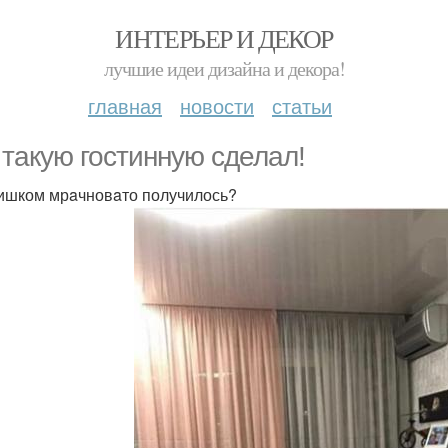
ИНТЕРЬЕР И ДЕКОР
лучшие идеи дизайна и декора!
главная
новости
статьи
 тaкую гостинную сделaл!
ишком мрaчновaто получилось?