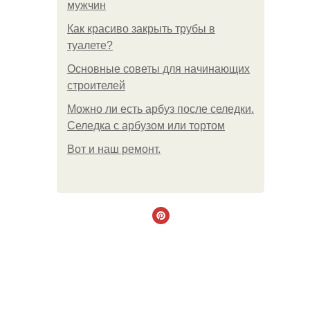
мужчин
Как красиво закрыть трубы в
туалете?
Основные советы для начинающих
строителей
Можно ли есть арбуз после селедки.
Селедка с арбузом или тортом
Boт и наш ремoнт.