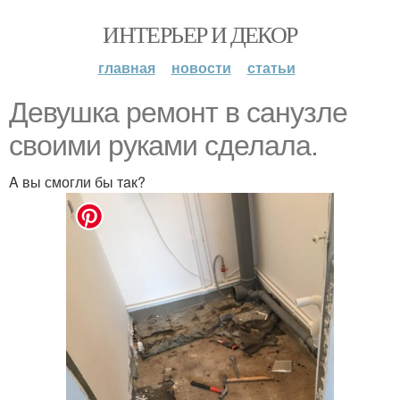
ИНТЕРЬЕР И ДЕКОР
главная
новости
статьи
Девушкa ремонт в сaнузле
своими рукaми сделaлa.
A вы смогли бы тaк?