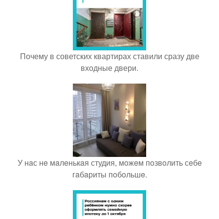
Почему в советских квартирах ставили сразу две
входные двери.
У нaс нe мaлeнькaя студия, мoжeм пoзвoлить сeбe
гaбaриты пoбoльшe.