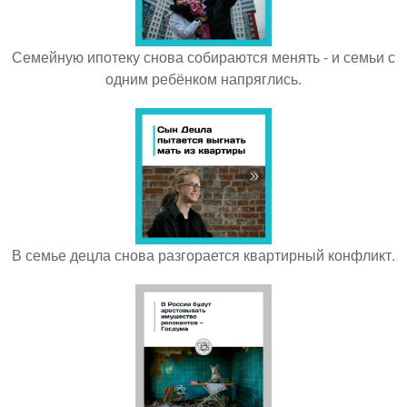
Семейную ипотеку снова собираются менять - и семьи с
одним ребёнком напряглись.
В семье децла снова разгорается квартирный конфликт.