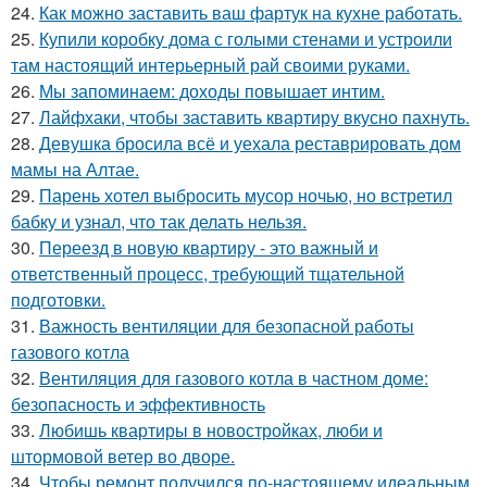
24.
Как можно заставить ваш фартук на кухне работать.
25.
Купили коробку дома с голыми стенами и устроили
там настоящий интерьерный рай своими руками.
26.
Мы запоминаем: доходы повышает интим.
27.
Лайфхаки, чтобы заставить квартиру вкусно пахнуть.
28.
Девушка бросила всё и уехала реставрировать дом
мамы на Алтае.
29.
Парень хотел выбросить мусор ночью, но встретил
бабку и узнал, что так делать нельзя.
30.
Переезд в новую квартиру - это важный и
ответственный процесс, требующий тщательной
подготовки.
31.
Важность вентиляции для безопасной работы
газового котла
32.
Вентиляция для газового котла в частном доме:
безопасность и эффективность
33.
Любишь квартиры в новостройках, люби и
штормовой ветер во дворе.
34.
Чтобы ремонт получился по-настоящему идеальным,