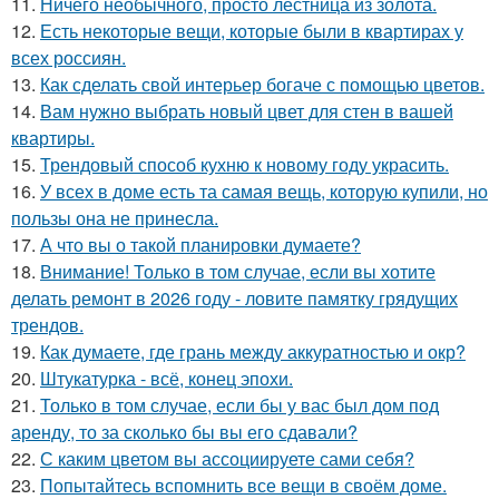
11.
Ничего необычного, просто лестница из золота.
12.
Есть некоторые вещи, которые были в квартирах у
всех россиян.
13.
Как сделать свой интерьер богаче с помощью цветов.
14.
Вам нужно выбрать новый цвет для стен в вашей
квартиры.
15.
Трендовый способ кухню к новому году украсить.
16.
У всех в доме есть та самая вещь, которую купили, но
пользы она не принесла.
17.
А что вы о такой планировки думаете?
18.
Внимание! Только в том случае, если вы хотите
делать ремонт в 2026 году - ловите памятку грядущих
трендов.
19.
Как думаете, где грань между аккуратностью и окр?
20.
Штукатурка - всё, конец эпохи.
21.
Только в том случае, если бы у вас был дом под
аренду, то за сколько бы вы его сдавали?
22.
С каким цветом вы ассоциируете сами себя?
23.
Попытайтесь вспомнить все вещи в своём доме.