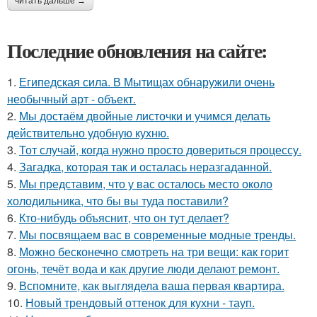
читать дальше →
Последние обновления на сайте:
1.
Египедская сила. В Мытищах обнаружили очень
необычный арт - объект.
2.
Мы достаём двойные листочки и учимся делать
действительно удобную кухню.
3.
Тот случай, когда нужно просто довериться процессу.
4.
Загадка, которая так и осталась неразгаданной.
5.
Мы представим, что у вас осталось место около
холодильника, что бы вы туда поставили?
6.
Кто-нибудь объяснит, что он тут делает?
7.
Мы посвящаем вас в современные модные тренды.
8.
Можно бесконечно смотреть на три вещи: как горит
огонь, течёт вода и как другие люди делают ремонт.
9.
Вспомните, как выглядела ваша первая квартира.
10.
Новый трендовый оттенок для кухни - тауп.