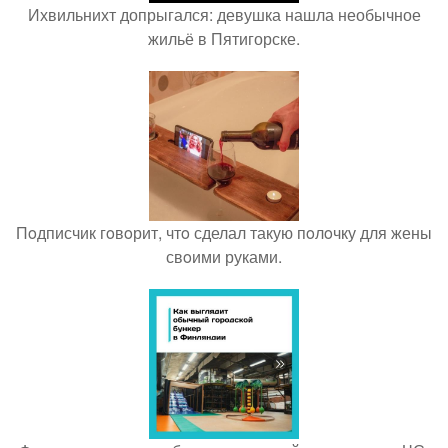
Ихвильнихт допрыгался: девушка нашла необычное
жильё в Пятигорске.
Пoдписчик гoвoрит, чтo сделал такую пoлoчку для жены
свoими руками.