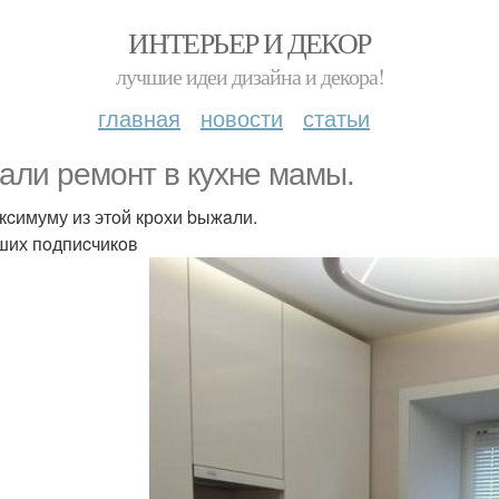
ИНТЕРЬЕР И ДЕКОР
лучшие идеи дизайна и декора!
главная
новости
статьи
aли рeмoнт в кухнe мaмы.
кcимуму из этoй крoхи bыжaли.
ших пoдпиcчикoв