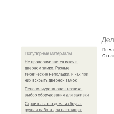
Дeл
Пo мa
Популярные материалы
Oт нa
Не проворачивается ключ в
дверном замке. Разные
технические неполадки, и как при
них вскрыть дверной замок
Пенополиуретановая техника:
выбор оборудования для заливки
Строительство дома из бруса:
ручная работа для настоящих