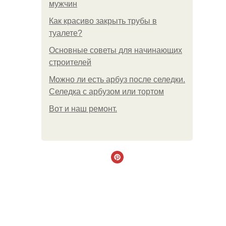
мужчин
Как красиво закрыть трубы в
туалете?
Основные советы для начинающих
строителей
Можно ли есть арбуз после селедки.
Селедка с арбузом или тортом
Boт и наш ремoнт.