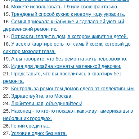
14.
Можете использовать Т 9 или свою фантазию.
15.
Трендовый способ кухню к новому году украсить.
16.
Семья приехала к бабушке и сделала ей уютный
деревенский ремонтик.
17.
Вот как выглядит в дом, в котором живет 16 детей.
18.
У всех в квартире есть тот самый косяк, который до
сих пор мозолит глаза.
19.
А вы говорите, что без ремонта жить невозможно.
20.
Идея для дизайна комнаты маленькой девочки.
21.
Представьте, что вы поселились в квартиру без
ремонта.
22.
Контроль за ремонтом домов сделают коллективным.
23.
Здравствуйте, это Москва.
24.
Любители чая, объединяйтесь!
25.
Наконец - то кто-то показал, как живут американцы в
небольших городках.
26.
Гении среди нас.
27.
Условие одно: без мата.