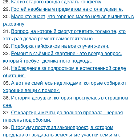
28.
Как из старого фонда сделать конфетку!
29.
Гостей необычным предметом на столе удивите.
30.
Мало кто знает, что горячее масло нельзя выливать в
раковину.
31.
Вопрос, на который смогут ответить только те, кто
хоть раз делал ремонт самостоятельно.
32.
Подборка лайфхаков на все случаи жизни.
33.
Ремонт в съёмной квартире - это всегда вопрос,
который требует деликатного подхода.
34.
Наблюдение за подростком в естественной среде
обитания.
35.
А вот не смейтесь над людьми, которые собирают
хорошие вещи с помоек.
36.
История девушки, которая проснулась в страшном
сне.
37.
От квартиры мечты до полного провала - чёрная
плесень под обоями.
38.
В госдуму поступил законопроект, в котором
предлагают выдавать земельные участки семьям с