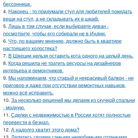
бессоннице.
4.
Наконец - то придумали стул для любителей покидать
вещи на стул, а не складывать их в шкаф.
5.
Лишь в том случае, если выбираете диван -
посмотрите, чтобы его собирали не в Индии.
6.
Что, по вашему мнению, должно быть в квартире
настоящего холостяка?
7.
В Швеции нельзя оставить кота одного на целый день.
8.
Когда решила не тратить ресурсы на дизайнеров
интерьера и ремонтников.
9.
Мы напоминаем, что старый и некрасивый балкон - не
приговор и даже при отсутствии ремонтных навыков,
можно всё исправить.
10.
За несколько решений мы делаем из скучной спальни
- модную.
11.
Сделки с недвижимостью в России хотят полностью
перевести в безнал.
12.
А надолго хватит этого дома?
13.
Делитесь своими самыми нелюбимыми оттенками.