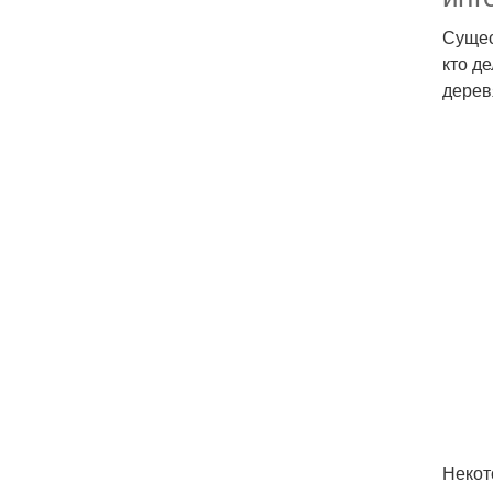
Сущес
кто д
дерев
Некот