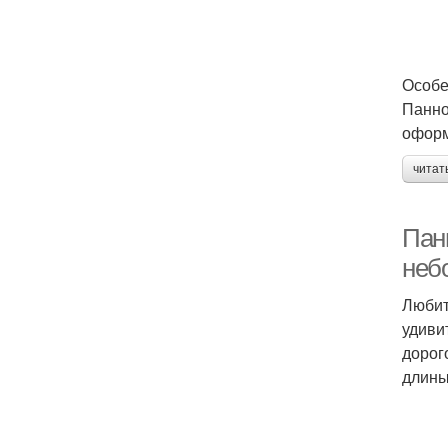
Особе
Панно
оформ
читат
Пан
неб
Любит
удиви
дорог
длины