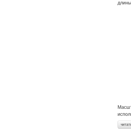
длины
Масшт
испол
читат