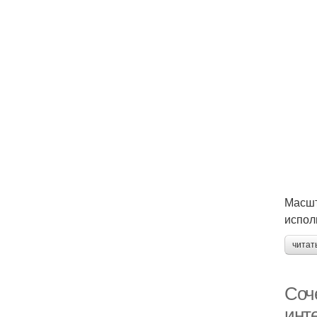
Масшт
испол
читат
Соче
инт