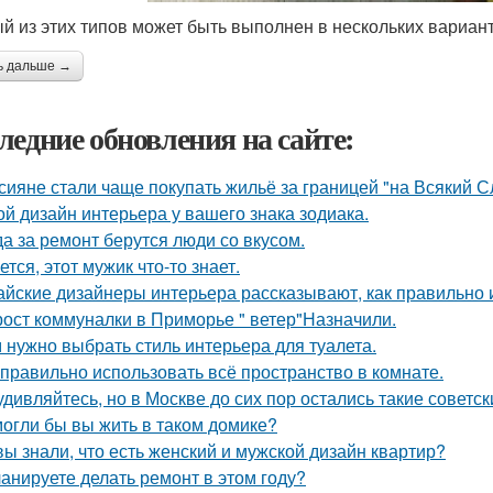
й из этих типов может быть выполнен в нескольких вариант
ь дальше →
ледние обновления на сайте:
сияне стали чаще покупать жильё за границей "на Всякий С
ой дизайн интерьера у вашего знака зодиака.
да за ремонт берутся люди со вкусом.
ется, этот мужик что-то знает.
айские дизайнеры интерьера рассказывают, как правильно 
рост коммуналки в Приморье " ветер"Назначили.
 нужно выбрать стиль интерьера для туалета.
 правильно использовать всё пространство в комнате.
удивляйтесь, но в Москве до сих пор остались такие советск
огли бы вы жить в таком домике?
вы знали, что есть женский и мужской дизайн квартир?
анируете делать ремонт в этом году?