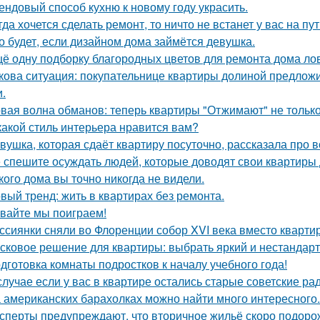
ендовый способ кухню к новому году украсить.
гда хочется сделать ремонт, то ничто не встанет у вас на пут
о будет, если дизайном дома займётся девушка.
ё одну подборку благородных цветов для ремонта дома ло
кова ситуация: покупательнице квартиры долиной предложи
и.
вая волна обманов: теперь квартиры "Отжимают" не тольк
какой стиль интерьера нравится вам?
вушка, которая сдаёт квартиру посуточно, рассказала про в
 спешите осуждать людей, которые доводят свои квартиры д
кого дома вы точно никогда не видели.
вый тренд: жить в квартирах без ремонта.
вайте мы поиграем!
ссиянки сняли во Флоренции собор XVI века вместо кварти
сковое решение для квартиры: выбрать яркий и нестандарт
дготовка комнаты подростков к началу учебного года!
случае если у вас в квартире остались старые советские ра
 американских барахолках можно найти много интересного.
сперты предупреждают, что вторичное жильё скоро подорож