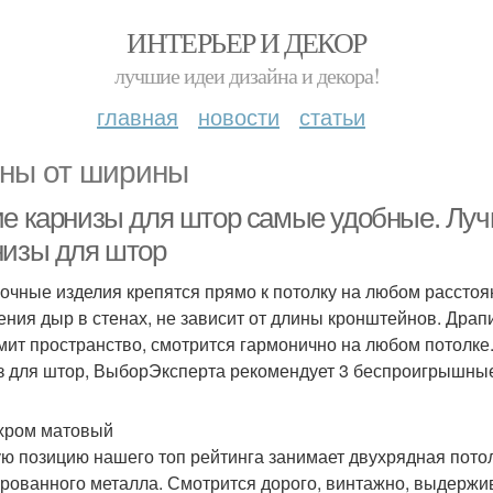
ИНТЕРЬЕР И ДЕКОР
лучшие идеи дизайна и декора!
главная
новости
статьи
ны от ширины
ие карнизы для штор самые удобные. Лу
низы для штор
очные изделия крепятся прямо к потолку на любом расстоян
ения дыр в стенах, не зависит от длины кронштейнов. Драп
мит пространство, смотрится гармонично на любом потолке
з для штор, ВыборЭксперта рекомендует 3 беспроигрышные
хром матовый
ю позицию нашего топ рейтинга занимает двухрядная потол
рованного металла. Смотрится дорого, винтажно, выдержи