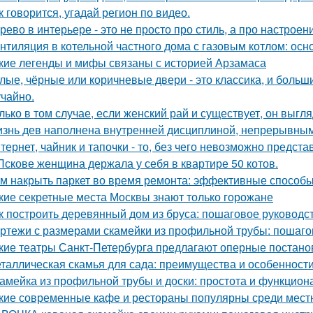
к говорится, угадай регион по видео.
рево в интерьере - это не просто про стиль, а про настроен
нтиляция в котельной частного дома с газовым котлом: ос
кие легенды и мифы связаны с историей Арзамаса
лые, чёрные или коричневые двери - это классика, и боль
учайно.
лько в том случае, если женский рай и существует, он выгля
знь дев наполнена внутренней дисциплиной, непрерывным 
тернет, чайник и тапочки - то, без чего невозможно предста
Пскове женщина держала у себя в квартире 50 котов.
м накрыть паркет во время ремонта: эффективные способ
кие секретные места Москвы знают только горожане
к построить деревянный дом из бруса: пошаговое руководс
ртежи с размерами скамейки из профильной трубы: пошаго
кие театры Санкт-Петербурга предлагают оперные постано
таллическая скамья для сада: преимущества и особенност
амейка из профильной трубы и доски: простота и функцион
кие современные кафе и рестораны популярны среди мест