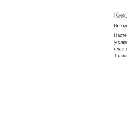
Как
Все м
Насте
уголк
пласт
Толщи