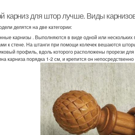
ой карниз для штор лучше. Виды карнизо
одели делятся на две категории:
нные карнизы . Выполняются в виде одной или нескольких
ами к стене. На штанги при помощи колечек вешаются што
иковый профиль, вдоль которого расположены прорези для
на карниза порядка 1-2 см, и крепится он непосредственно 