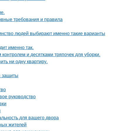
ие.
новные требования и правила
шинство людей выбирают именно такие варианты
дит именно так.
контролем и десятками тряпочек для уборки.
вить ни одну квартиру.
ы защиты
тво
вое руководство
вки
и
альность для вашего двора
ных жителей