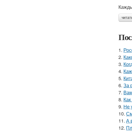
Кажды
читат
Пос
1.
Рос
2.
Как
3.
Ког
4.
Каж
5.
Кит
6.
За 
7.
Вам
8.
Как
9.
Не 
10.
См
11.
А 
12.
Пл