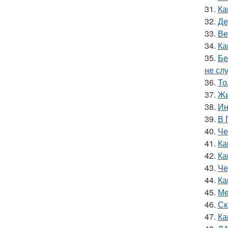
31.
Ка
32.
Де
33.
Ве
34.
Ка
35.
Бе
не сл
36.
То
37.
Жи
38.
Ин
39.
В 
40.
Че
41.
Ка
42.
Ка
43.
Че
44.
Ка
45.
Ме
46.
Ск
47.
Ка