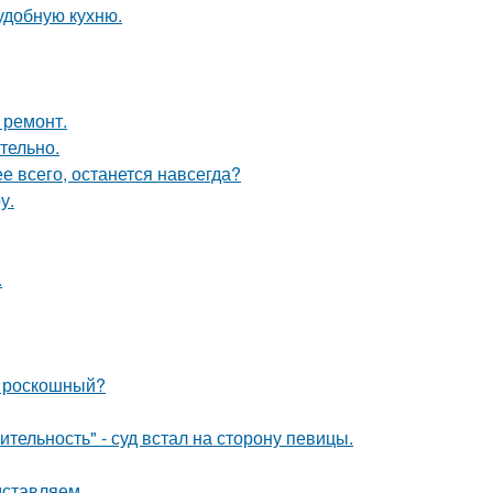
удобную кухню.
 ремонт.
тельно.
ее всего, останется навсегда?
у.
.
и роскошный?
тельность" - суд встал на сторону певицы.
дставляем.