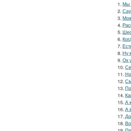
1.
Мы 
2.
Сау
3.
Мож
4.
Рас
5.
Шес
6.
Ког
7.
Ест
8.
Ну 
9.
Ох 
10.
Се
11.
Но
12.
См
13.
По
14.
Ка
15.
А 
16.
А 
17.
До
18.
Во
19.
Пр