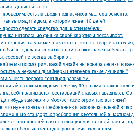
асибо Долиной за это!
 проверим, есть ли среди подписчиков мастера ремонта.
т как выглядит в дом, в котором живет 16 детей.
к просто сделать средство для чистки мебели.
вушка интересные фишки своей квартиры показывает.
ман зрения: вам может показаться, что это квартира студия,
что бы вы сделали, если бы к вам на окно залезла белка стр
ы, соседей не всегда выбирают.
вайте мы посмотрим, какой дизайн интерьера делают в кана
остите, а неужели дизайнеры интерьера такие душнилы?
зги в честь первого сентября разомнём.
от дизайн знаком каждому ребёнку 90 х. сами в таких жили 
уппа ребят занимается реставраций старых парадных в Сан
гда-нибудь замечали в Москве такие огромные вытяжки?
е, что нужно знать о требованиях к газовой котельной в час
временные стандарты: требования к котельной в частном 
олько стоит простейшая вентиляция для газовой плиты: по
ть ли особенные места для романтических встреч