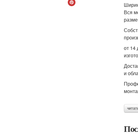
Ширин
Вся м
разме
Собст
произ
от 14 
изгот
Доста
и обл
Проф
монт
читат
Пос