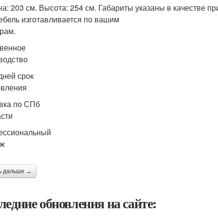
а: 203 см. Высота: 254 см. Габариты указаны в качестве пр
ебель изготавливается по вашим
рам.
венное
водство
дней срок
овления
вка по СПб
асти
ессиональный
аж
ь дальше →
ледние обновления на сайте: