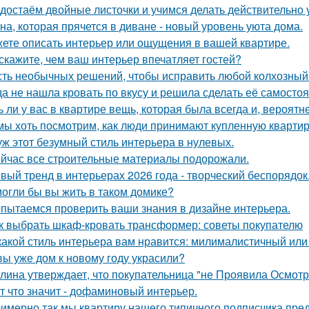
достаём двойные листочки и учимся делать действительно 
на, которая прячется в диване - новый уровень уюта дома.
ете описать интерьер или ощущения в вашей квартире.
скажите, чем ваш интерьер впечатляет гостей?
ть необычных решений, чтобы исправить любой колхозный
да не нашла кровать по вкусу и решила сделать её самостоя
ь ли у вас в квартире вещь, которая была всегда и, вероятн
мы хоть посмотрим, как люди принимают купленную квартир
уж этот безумный стиль интерьера в нулевых.
йчас все строительные материалы подорожали.
вый тренд в интерьерах 2026 года - творческий беспорядок
огли бы вы жить в таком домике?
пытаемся проверить ваши знания в дизайне интерьера.
к выбрать шкаф-кровать трансформер: советы покупателю
какой стиль интерьера вам нравится: милималистичный ил
вы уже дом к новому году украсили?
лина утверждает, что покупательница "не Проявила Осмотри
т что значит - дофаминовый интерьер.
имерно так мы квартиру нашего типичного подписчика пре