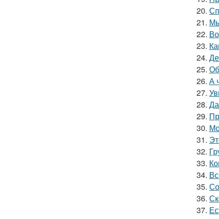
20.
Сп
21.
Мы
22.
Во
23.
Ка
24.
Де
25.
Об
26.
А 
27.
Ув
28.
Да
29.
Пр
30.
Мо
31.
Эт
32.
Гр
33.
Ко
34.
Вс
35.
Со
36.
Ск
37.
Ес