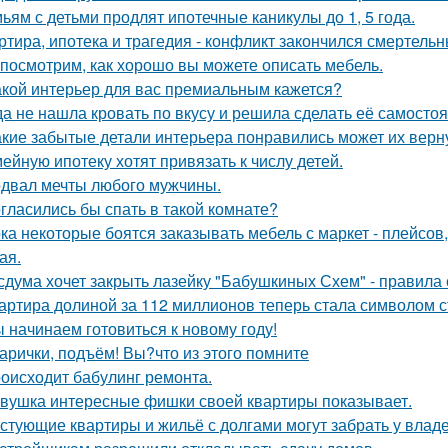
ьям с детьми продлят ипотечные каникулы до 1, 5 года.
ртира, ипотека и трагедия - конфликт закончился смертель
посмотрим, как хорошо вы можете описать мебель.
акой интерьер для вас премиальным кажется?
да не нашла кровать по вкусу и решила сделать её самостоя
акие забытые детали интерьера понравились может их верн
ейную ипотеку хотят привязать к числу детей.
двал мечты любого мужчины.
гласились бы спать в такой комнате?
ка некоторые боятся заказывать мебель с маркет - плейсов,
ая.
сдума хочет закрыть лазейку "Бабушкиных Схем" - правила
артира долиной за 112 миллионов теперь стала символом 
 начинаем готовиться к новому году!
арички, подъём! Вы?что из этого помните
оисходит бабулинг ремонта.
вушка интересные фишки своей квартиры показывает.
стующие квартиры и жильё с долгами могут забрать у влад