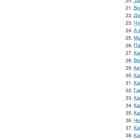
20.
За
21.
Во
22.
До
23.
Чт
24.
А 
25.
Мы
26.
Па
27.
Ка
28.
Во
29.
Ки
30.
Ка
31.
Ка
32.
Гд
33.
Ка
34.
Ка
35.
Ка
36.
Че
37.
Ка
38.
Ка