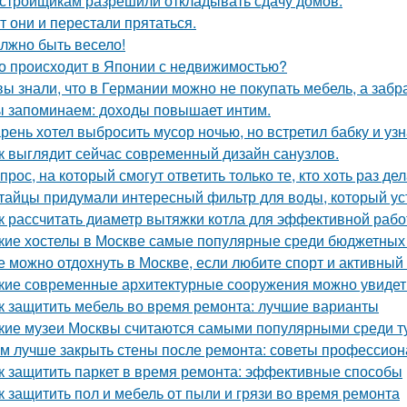
стройщикам разрешили откладывать сдачу домов.
т они и перестали прятаться.
лжно быть весело!
о происходит в Японии с недвижимостью?
вы знали, что в Германии можно не покупать мебель, а забра
 запоминаем: доходы повышает интим.
рень хотел выбросить мусор ночью, но встретил бабку и узна
к выглядит сейчас современный дизайн санузлов.
прос, на который смогут ответить только те, кто хоть раз д
тайцы придумали интересный фильтр для воды, который ус
к рассчитать диаметр вытяжки котла для эффективной раб
кие хостелы в Москве самые популярные среди бюджетных
е можно отдохнуть в Москве, если любите спорт и активный
кие современные архитектурные сооружения можно увидет
к защитить мебель во время ремонта: лучшие варианты
кие музеи Москвы считаются самыми популярными среди т
м лучше закрыть стены после ремонта: советы профессио
к защитить паркет в время ремонта: эффективные способы
к защитить пол и мебель от пыли и грязи во время ремонта