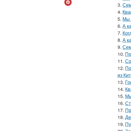
3.
Сем
4.
Ква
5.
Мы 
6.
А к
7.
Ког
8.
А к
9.
Сем
10.
По
11.
Со
12.
По
из Кит
13.
Го
14.
Кв
15.
Мы
16.
Ст
17.
Пр
18.
Де
19.
Пу