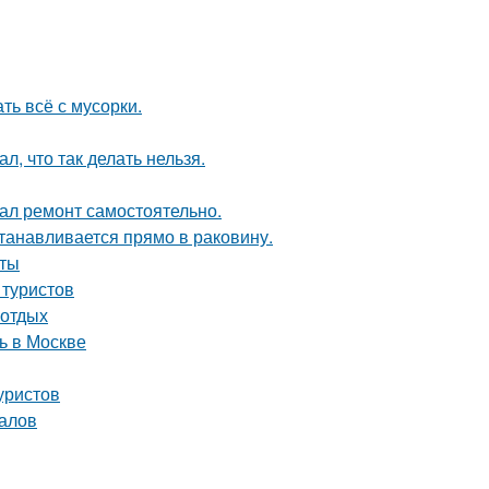
ть всё с мусорки.
л, что так делать нельзя.
елал ремонт самостоятельно.
танавливается прямо в раковину.
оты
 туристов
 отдых
ь в Москве
уристов
налов