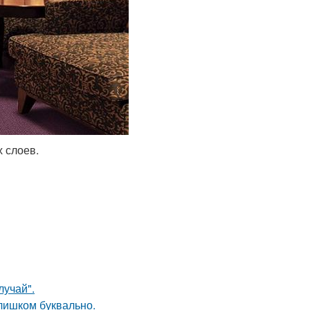
 слоев.
лучай".
слишком буквально.