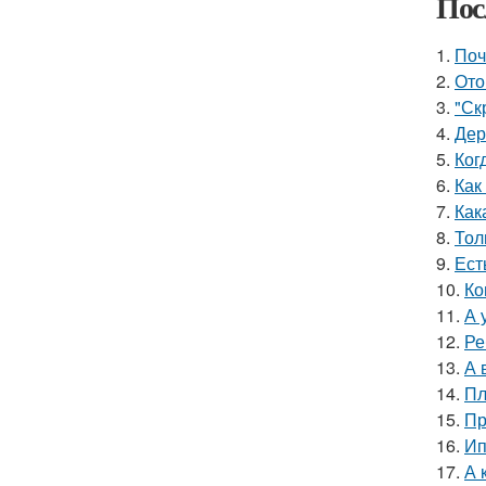
Пос
1.
Поч
2.
Ото
3.
"Ск
4.
Дер
5.
Ког
6.
Как
7.
Как
8.
Тол
9.
Ест
10.
Ко
11.
А 
12.
Ре
13.
А 
14.
Пл
15.
Пр
16.
Ип
17.
А 