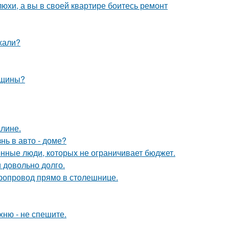
юхи, а вы в своей квартире боитесь ремонт
ехали?
нщины?
алине.
нь в авто - доме?
нные люди, которых не ограничивает бюджет.
и довольно долго.
оропровод прямо в столешнице.
хню - не спешите.