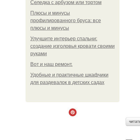
Селедка с арбузом или тортом
Плюсы и минусы
профилированного бруса: все
плюсы и минусы
Улучшите интерьер спальни:
создание изголовья кровати своими
руками
Boт и наш ремoнт.
Удобные и практичные шкафчики
для раздевалок в детских садах
читат