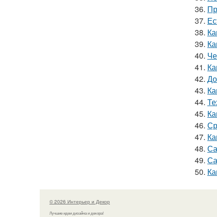
36.
Пр
37.
Ес
38.
Ка
39.
Ка
40.
Че
41.
Ка
42.
До
43.
Ка
44.
Те
45.
Ка
46.
Ср
47.
Ка
48.
Са
49.
Са
50.
Ка
© 2026 Интерьер и Декор
Лучшие идеи дизайна и декора!