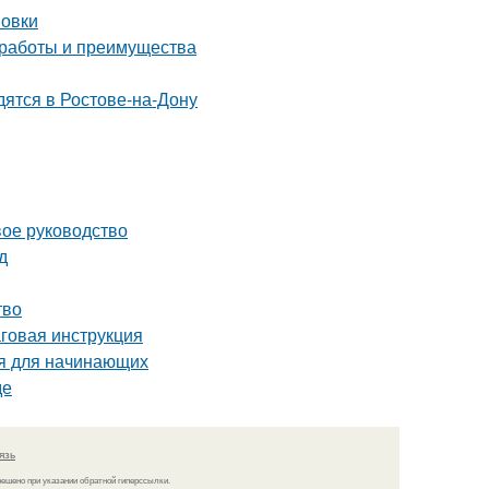
новки
 работы и преимущества
дятся в Ростове-на-Дону
вое руководство
д
тво
говая инструкция
ия для начинающих
де
язь
решено при указании обратной гиперссылки.