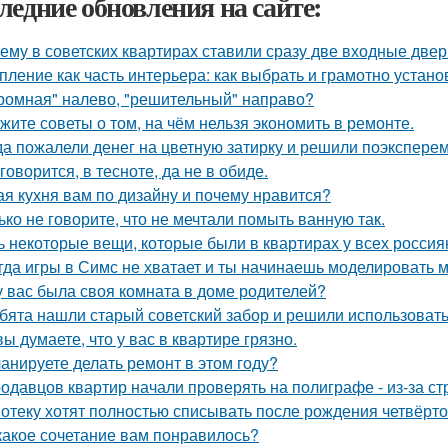
ледние обновления на сайте:
ему в советских квартирах ставили сразу две входные двер
пление как часть интерьера: как выбрать и грамотно устан
ромная" налево, "решительный" направо?
жите советы о том, на чём нельзя экономить в ремонте.
да пожалели денег на цветную затирку и решили поэкспер
 говорится, в тесноте, да не в обиде.
ая кухня вам по дизайну и почему нравится?
ько не говорите, что не мечтали помыть ванную так.
ь некоторые вещи, которые были в квартирах у всех россия
гда игры в Симс не хватает и ты начинаешь моделировать 
у вас была своя комната в доме родителей?
бята нашли старый советский забор и решили использовать 
вы думаете, что у вас в квартире грязно.
анируете делать ремонт в этом году?
одавцов квартир начали проверять на полиграфе - из-за с
отеку хотят полностью списывать после рождения четвёрто
какое сочетание вам понравилось?