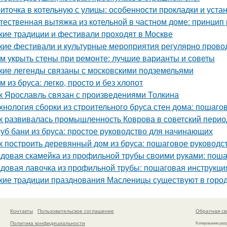
иточка в котельную с улицы: особенности прокладки и уста
тественная вытяжка из котельной в частном доме: принцип
кие традиции и фестивали проходят в Москве
кие фестивали и культурные мероприятия регулярно прово
м укрыть стены при ремонте: лучшие варианты и советы
кие легенды связаны с московскими подземельями
м из бруса: легко, просто и без хлопот
к Ярославль связан с произведениями Толкина
хнология сборки из строительного бруса стен дома: пошаго
к развивалась промышленность Коврова в советский перио
уб бани из бруса: простое руководство для начинающих
к построить деревянный дом из бруса: пошаговое руководс
довая скамейка из профильной трубы своими руками: поша
довая лавочка из профильной трубы: пошаговая инструкц
кие традиции празднования Масленицы существуют в горо
Контакты
Пользовательское соглашение
Обратная св
Политика конфидециальности
Копирование раз