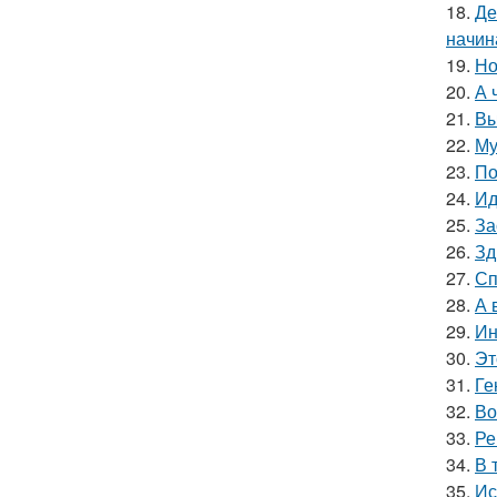
18.
Де
начин
19.
Но
20.
А 
21.
Вы
22.
Му
23.
По
24.
Ид
25.
За
26.
Зд
27.
Сп
28.
А 
29.
Ин
30.
Эт
31.
Ге
32.
Во
33.
Ре
34.
В 
35.
Ис