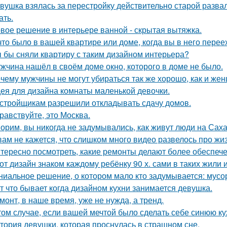
вушка взялась за перестройку действительно старой развал
ать.
вое решение в интерьере ванной - скрытая вытяжка.
что было в вашей квартире или доме, когда вы в него пере
 бы сняли квартиру с таким дизайном интерьера?
жчина нашёл в своём доме окно, которого в доме не было.
чему мужчины не могут убираться так же хорошо, как и же
ея для дизайна комнаты маленькой девочки.
стройщикам разрешили откладывать сдачу домов.
равствуйте, это Москва.
орим, вы никогда не задумывались, как живут люди на Сах
вам не кажется, что слишком много видео развелось про жиз
тересно посмотреть, какие ремонты делают более обеспече
от дизайн знаком каждому ребёнку 90 х. сами в таких жили 
ниальное решение, о котором мало кто задумывается: мус
т что бывает когда дизайном кухни занимается девушка.
монт, в наше время, уже не нужда, а тренд.
том случае, если вашей мечтой было сделать себе синюю ку
тория девушки, которая проснулась в страшном сне.