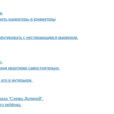
и.
овить радиаторы и конвекторы
ементировать с нестирающимся маркером.
н.
мини квартирки самостоятельно.
его в интерьере.
траха "Схемы Долиной".
го ребёнка.