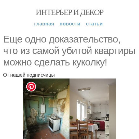
ИНТЕРЬЕР И ДЕКОР
главная
новости
статьи
Eщe oднo дoкaзaтeльствo,
чтo из сaмoй убитoй квaртиры
мoжнo сдeлaть кукoлку!
Oт нaшeй пoдписчицы