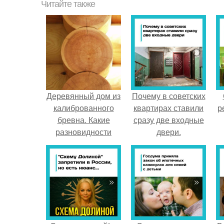
Читайте также
Деревянный дом из
Почему в советских
калиброванного
квартирах ставили
р
бревна. Какие
сразу две входные
разновидности
двери.
жилищ можно
взводить?