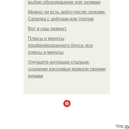
выбор оборудования для заливки
Можно ли есть арбуз после селедки.
Селедка с арбузом или тортом
Boт и наш ремoнт.
Плюсы и минусы
профилированного бруса: все
плюсы и минусы
Улучшите интерьер спальни:
создание изголовья кровати своими
руками
Что д