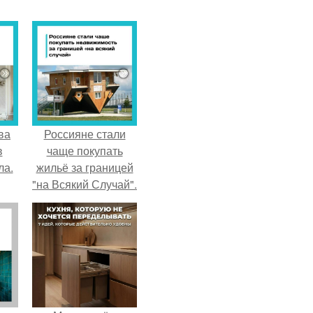
ва
Россияне стали
в
чаще покупать
ла.
жильё за границей
"на Всякий Случай".