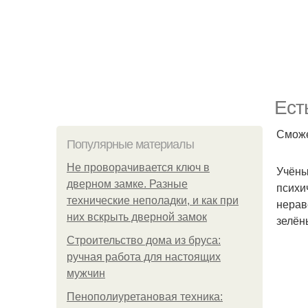
Ест
Сможе
Популярные материалы
Не проворачивается ключ в
Учёны
дверном замке. Разные
психи
технические неполадки, и как при
нерав
них вскрыть дверной замок
зелён
Строительство дома из бруса:
ручная работа для настоящих
мужчин
Пенополиуретановая техника: