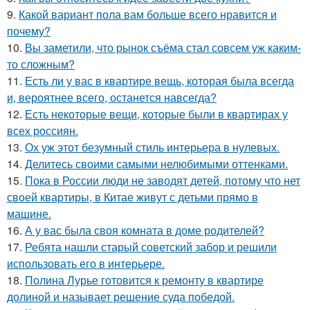
9.
Какой вариант пола вам больше всего нравится и
почему?
10.
Вы заметили, что рынок съёма стал совсем уж каким-
то сложным?
11.
Есть ли у вас в квартире вещь, которая была всегда
и, вероятнее всего, останется навсегда?
12.
Есть некоторые вещи, которые были в квартирах у
всех россиян.
13.
Ох уж этот безумный стиль интерьера в нулевых.
14.
Делитесь своими самыми нелюбимыми оттенками.
15.
Пока в России люди не заводят детей, потому что нет
своей квартиры, в Китае живут с детьми прямо в
машине.
16.
А у вас была своя комната в доме родителей?
17.
Ребята нашли старый советский забор и решили
использовать его в интерьере.
18.
Полина Лурье готовится к ремонту в квартире
долиной и называет решение суда победой.