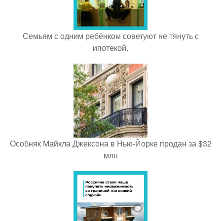
Семьям с одним ребёнком советуют не тянуть с
ипотекой.
Особняк Майкла Джексона в Нью-Йорке продан за $32
млн