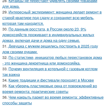
28.
Китайцы не перестают удивлять своими товарами
для дома.
29.
Интересный эксперимент: женщина делает ремонт в
старой квартире под сдачу и сохраняет всю мебель,
которая там находится.
30.
По данным росстата, в России около 23, 9%
домохозяйств проживают в индивидуальных жилых
домах, включая дачи и дома на одну семью.
31.
Девушка с мужем решились построить в 2025 году
дом своими руками.
32.
По статистике, инициатор любых перестановок дома
- это женщина декретница или домохозяйка.
33.
Почему вентиляция в котельной с газовым котлом
так важна
34.
Какие традиции и фестивали проходят в Москве
35.
Как уберечь пластиковые окна от повреждений во
время ремонта: практические советы
36.
Чем накрыть паркет во время ремонта: эффективные
способы защиты