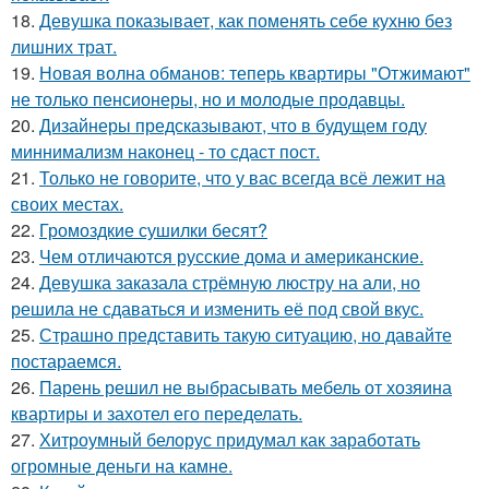
18.
Девушка показывает, как поменять себе кухню без
лишних трат.
19.
Новая волна обманов: теперь квартиры "Отжимают"
не только пенсионеры, но и молодые продавцы.
20.
Дизайнеры предсказывают, что в будущем году
миннимализм наконец - то сдаст пост.
21.
Только не говорите, что у вас всегда всё лежит на
своих местах.
22.
Громоздкие сушилки бесят?
23.
Чем отличаются русские дома и американские.
24.
Девушка заказала стрёмную люстру на али, но
решила не сдаваться и изменить её под свой вкус.
25.
Страшно представить такую ситуацию, но давайте
постараемся.
26.
Парень решил не выбрасывать мебель от хозяина
квартиры и захотел его переделать.
27.
Хитроумный белорус придумал как заработать
огромные деньги на камне.