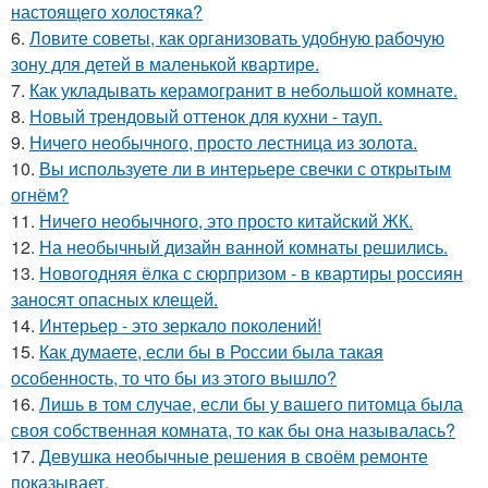
настоящего холостяка?
6.
Ловите советы, как организовать удобную рабочую
зону для детей в маленькой квартире.
7.
Как укладывать керамогранит в небольшой комнате.
8.
Новый трендовый оттенок для кухни - тауп.
9.
Ничего необычного, просто лестница из золота.
10.
Вы используете ли в интерьере свечки с открытым
огнём?
11.
Ничего необычного, это просто китайский ЖК.
12.
На необычный дизайн ванной комнаты решились.
13.
Новогодняя ёлка с сюрпризом - в квартиры россиян
заносят опасных клещей.
14.
Интерьер - это зеркало поколений!
15.
Как думаете, если бы в России была такая
особенность, то что бы из этого вышло?
16.
Лишь в том случае, если бы у вашего питомца была
своя собственная комната, то как бы она называлась?
17.
Девушка необычные решения в своём ремонте
показывает.