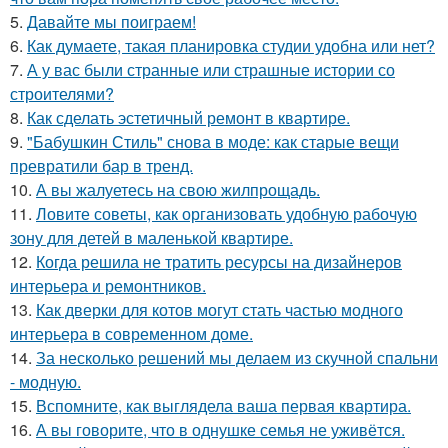
5.
Давайте мы поиграем!
6.
Как думаете, такая планировка студии удобна или нет?
7.
А у вас были странные или страшные истории со
строителями?
8.
Как сделать эстетичный ремонт в квартире.
9.
"Бабушкин Стиль" снова в моде: как старые вещи
превратили бар в тренд.
10.
А вы жалуетесь на свою жилпрощадь.
11.
Ловите советы, как организовать удобную рабочую
зону для детей в маленькой квартире.
12.
Когда решила не тратить ресурсы на дизайнеров
интерьера и ремонтников.
13.
Как дверки для котов могут стать частью модного
интерьера в современном доме.
14.
За несколько решений мы делаем из скучной спальни
- модную.
15.
Вспомните, как выглядела ваша первая квартира.
16.
А вы говорите, что в однушке семья не уживётся.