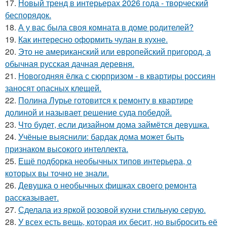
17.
Новый тренд в интерьерах 2026 года - творческий
беспорядок.
18.
А у вас была своя комната в доме родителей?
19.
Как интересно оформить чулан в кухне.
20.
Это не американский или европейский пригород, а
обычная русская дачная деревня.
21.
Новогодняя ёлка с сюрпризом - в квартиры россиян
заносят опасных клещей.
22.
Полина Лурье готовится к ремонту в квартире
долиной и называет решение суда победой.
23.
Что будет, если дизайном дома займётся девушка.
24.
Учёные выяснили: бардак дома может быть
признаком высокого интеллекта.
25.
Ещё подборка необычных типов интерьера, о
которых вы точно не знали.
26.
Девушка о необычных фишках своего ремонта
рассказывает.
27.
Сделала из яркой розовой кухни стильную серую.
28.
У всех есть вещь, которая их бесит, но выбросить её