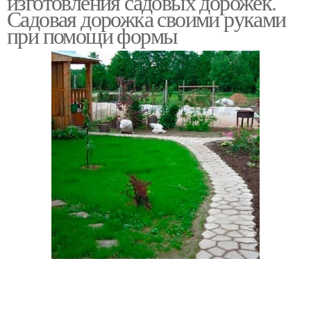
изготовления садовых дорожек.
Садовая дорожка своими руками
при помощи формы
Руки без форм
Дорожка из дерева
Дорожки из деревянных
Дорожки из досок
спилов
Дорожки из щепок
Тротуарная дорожка
Дорожки из бетона