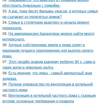
обустроить буквально с помойки.
33.
А вас тоже бесят фильмы ужасов, в которых семья
не съезжает из проклятых домов?
34.
Семья в столетнюю квартиру и начала ремонт
переехала.
35.
На американских барахолках можно найти много
интересного.
36.
Хитрые собственники земли и дома сидят в
ожидании лучшего предложения для выкупа своего
дома.
37.
Этот дизайн знаком каждому ребёнку 90 х. сами в
таких жили и довольно долго.
38.
Есть мнение, что девы - самый аккуратный знак
зодиака.
39.
Полное руководство по вентиляции в котельной
частного дома
40.
Вентиляция в котельной частного дома с газовым
котлом: основные требования и правила