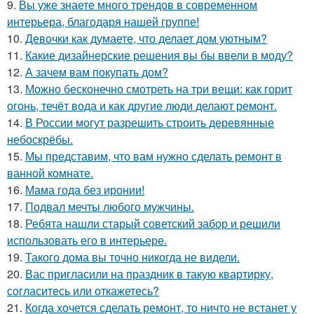
9.
Вы уже знаете много трендов в современном
интерьера, благодаря нашей группе!
10.
Девочки как думаете, что делает дом уютным?
11.
Какие дизайнерские решения вы бы ввели в моду?
12.
А зачем вам покупать дом?
13.
Можно бесконечно смотреть на три вещи: как горит
огонь, течёт вода и как другие люди делают ремонт.
14.
В России могут разрешить строить деревянные
небоскрёбы.
15.
Мы представим, что вам нужно сделать ремонт в
ванной комнате.
16.
Мама года без иронии!
17.
Подвал мечты любого мужчины.
18.
Ребята нашли старый советский забор и решили
использовать его в интерьере.
19.
Такого дома вы точно никогда не видели.
20.
Вас пригласили на праздник в такую квартирку,
согласитесь или откажетесь?
21.
Когда хочется сделать ремонт, то ничто не встанет у