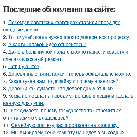
Последние обновления на сайте:
1.
Почему в советских квартирах ставили сразу две
входные двери.
2.
Тот случай, когда нужно просто довериться процессу.
3.
А как вы к такой идее относитесь?
4.
Даже в больничной палате можно навести красоту и
сделать классный ремонт.
5.
Нет, ну а что?
6.
Деревянные пятиэтажки - теперь официально можно.
7.
Какая кухня вам по дизайну и почему нравится?
8.
Девочки как думаете, что делает дом уютным?
9.
Когда не пошла на поводу у трендов и решила сделать
ванную для души.
10.
Как думаете, почему государство так стремиться
отнять землю у владельцев?
11.
Семейную ипотеку распространят на вторичку.
12.
Мы выбираем себе комнату на неделю выходных.