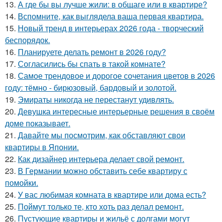
13.
А где бы вы лучше жили: в общаге или в квартире?
14.
Вспомните, как выглядела ваша первая квартира.
15.
Новый тренд в интерьерах 2026 года - творческий
беспорядок.
16.
Планируете делать ремонт в 2026 году?
17.
Согласились бы спать в такой комнате?
18.
Самое трендовое и дорогое сочетания цветов в 2026
году: тёмно - бирюзовый, бардовый и золотой.
19.
Эмираты никогда не перестанут удивлять.
20.
Девушка интересные интерьерные решения в своём
доме показывает.
21.
Давайте мы посмотрим, как обставляют свои
квартиры в Японии.
22.
Как дизайнер интерьера делает свой ремонт.
23.
В Германии можно обставить себе квартиру с
помойки.
24.
У вас любимая комната в квартире или дома есть?
25.
Поймут только те, кто хоть раз делал ремонт.
26.
Пустующие квартиры и жильё с долгами могут