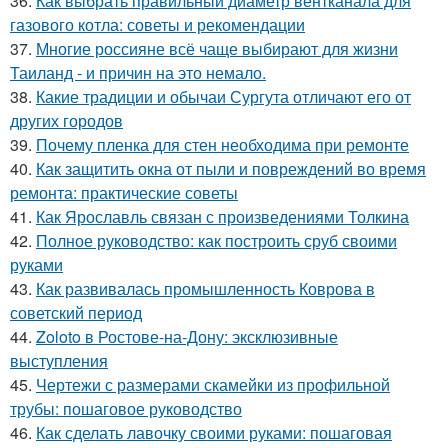
36.
Как выбрать правильный диаметр вентканала для
газового котла: советы и рекомендации
37.
Многие россияне всё чаще выбирают для жизни
Таиланд - и причин на это немало.
38.
Какие традиции и обычаи Сургута отличают его от
других городов
39.
Почему пленка для стен необходима при ремонте
40.
Как защитить окна от пыли и повреждений во время
ремонта: практические советы
41.
Как Ярославль связан с произведениями Толкина
42.
Полное руководство: как построить сруб своими
руками
43.
Как развивалась промышленность Коврова в
советский период
44.
Zoloto в Ростове-на-Дону: эксклюзивные
выступления
45.
Чертежи с размерами скамейки из профильной
трубы: пошаговое руководство
46.
Как сделать лавочку своими руками: пошаговая