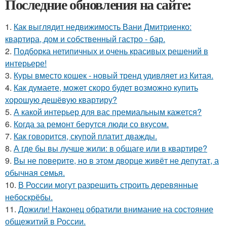
Последние обновления на сайте:
1.
Как выглядит недвижимость Вани Дмитриенко:
квартира, дом и собственный гастро - бар.
2.
Подборка нетипичных и очень красивых решений в
интерьере!
3.
Куры вместо кошек - новый тренд удивляет из Китая.
4.
Как думаете, может скоро будет возможно купить
хорошую дешёвую квартиру?
5.
А какой интерьер для вас премиальным кажется?
6.
Когда за ремонт берутся люди со вкусом.
7.
Как говорится, скупой платит дважды.
8.
А где бы вы лучше жили: в общаге или в квартире?
9.
Вы не поверите, но в этом дворце живёт не депутат, а
обычная семья.
10.
В России могут разрешить строить деревянные
небоскрёбы.
11.
Дожили! Наконец обратили внимание на состояние
общежитий в России.