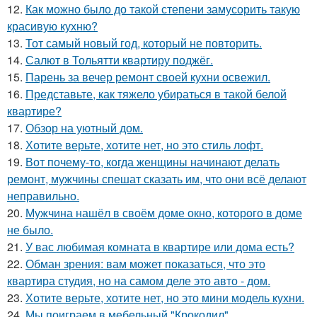
12.
Как можно было до такой степени замусорить такую
красивую кухню?
13.
Тот самый новый год, который не повторить.
14.
Салют в Тольятти квартиру поджёг.
15.
Парень за вечер ремонт своей кухни освежил.
16.
Представьте, как тяжело убираться в такой белой
квартире?
17.
Обзор на уютный дом.
18.
Хотите верьте, хотите нет, но это стиль лофт.
19.
Вот почему-то, когда женщины начинают делать
ремонт, мужчины спешат сказать им, что они всё делают
неправильно.
20.
Мужчина нашёл в своём доме окно, которого в доме
не было.
21.
У вас любимая комната в квартире или дома есть?
22.
Обман зрения: вам может показаться, что это
квартира студия, но на самом деле это авто - дом.
23.
Хотите верьте, хотите нет, но это мини модель кухни.
24.
Мы поиграем в мебельный "Крокодил".