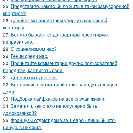
25.
Представьте, какого было жить в такой замусоренной
квартире?
26.
Давайте мы посмотрим уборку в милейшей
квартиры.
27.
Вот что бывает, когда квартиры проектируют
неправильно.
28.
С социализмом нас?
29.
Гении среди нас.
30.
Прочитайте комментарии других пользователей,
перед тем, как писать свои.
31.
Должно быть весело!
32.
Вот причина, по которой стоит заводить шпицев
дома.
33.
Подборка лайфхаков на все случаи жизни.
34.
Заметили, как стало непопулярно быть
домохозяйкой?
35.
Французы отдают дома за 1 евро - лишь бы кто-
нибудь в них жил.