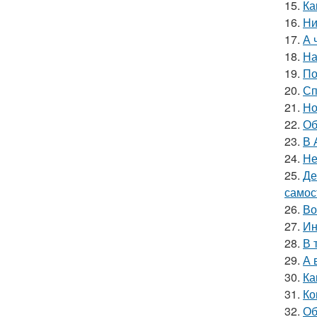
15.
Ка
16.
Ни
17.
А 
18.
На
19.
По
20.
Сп
21.
Но
22.
Об
23.
В 
24.
Не
25.
Де
самос
26.
Во
27.
Ин
28.
В 
29.
А 
30.
Ка
31.
Ко
32.
Об