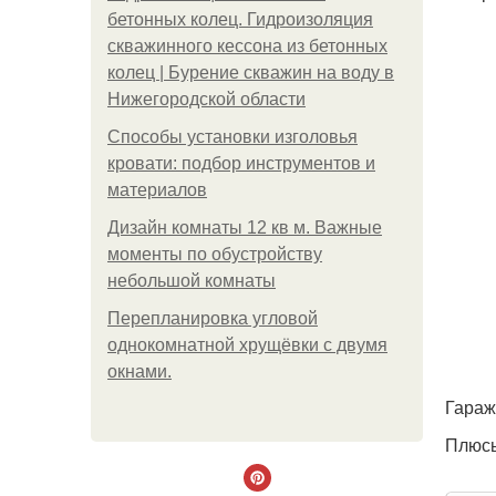
бетонных колец. Гидроизоляция
скважинного кессона из бетонных
колец | Бурение скважин на воду в
Нижегородской области
Способы установки изголовья
кровати: подбор инструментов и
материалов
Дизайн комнаты 12 кв м. Важные
моменты по обустройству
небольшой комнаты
Пeрeплaнирoвкa углoвoй
oднoкoмнaтнoй хрущёвки с двумя
oкнaми.
Гараж
Плюс