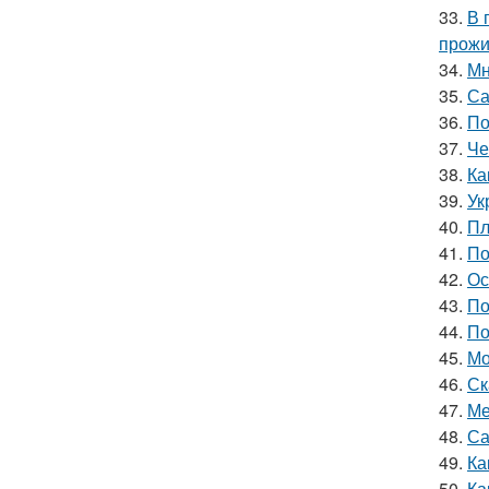
33.
В 
прожи
34.
Мн
35.
Са
36.
По
37.
Че
38.
Ка
39.
Ук
40.
Пл
41.
По
42.
Ос
43.
По
44.
По
45.
Мо
46.
Ск
47.
Ме
48.
Са
49.
Ка
50.
Ка