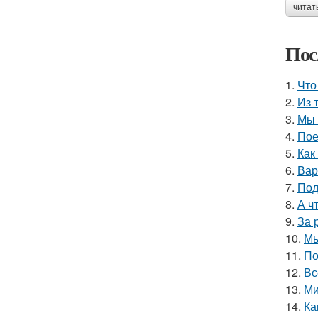
читат
Пос
1.
Что
2.
Из 
3.
Мы 
4.
Пое
5.
Как
6.
Вар
7.
Под
8.
А ч
9.
За 
10.
Мы
11.
По
12.
Вс
13.
Ми
14.
Ка