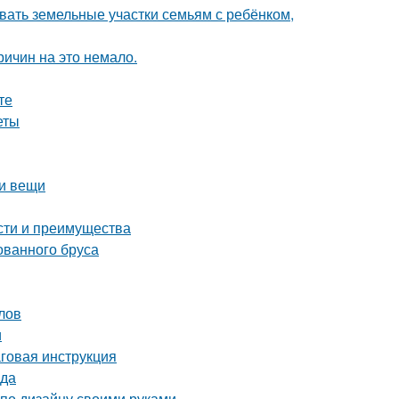
вать земельные участки семьям с ребёнком,
ричин на это немало.
те
еты
ои вещи
сти и преимущества
ованного бруса
лов
и
говая инструкция
ода
 по дизайну своими руками