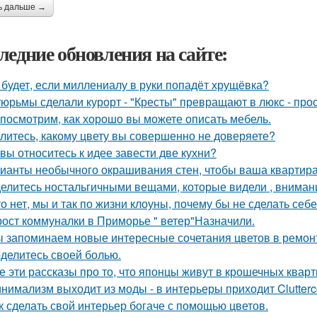
ь дальше →
ледние обновления на сайте:
 будет, если миллениалу в руки попадёт хрущёвка?
тюрьмы сделали курорт - "Кресты" превращают в люкс - про
посмотрим, как хорошо вы можете описать мебель.
литесь, какому цвету вы совершенно не доверяете?
 вы относитесь к идее завести две кухни?
ианты необычного окрашивания стен, чтобы ваша квартир
елитесь ностальгичными вещами, которые видели , внимани
то нет, мы и так по жизни клоуны, почему бы не сделать с
рост коммуналки в Приморье " ветер"Назначили.
 запоминаем новые интересные сочетания цветов в ремонте
делитесь своей болью.
е эти рассказы про то, что японцы живут в крошечных кварти
нимализм выходит из моды - в интерьеры приходит Clutterc
к сделать свой интерьер богаче с помощью цветов.