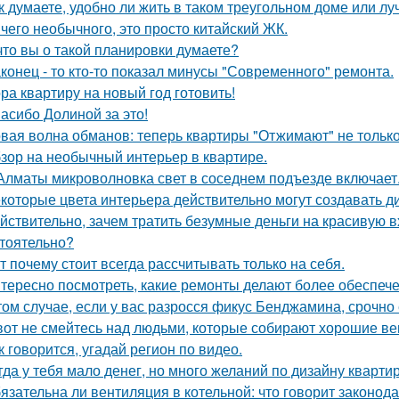
к думаете, удобно ли жить в таком треугольном доме или лу
чего необычного, это просто китайский ЖК.
что вы о такой планировки думаете?
конец - то кто-то показал минусы "Современного" ремонта.
ра квартиру на новый год готовить!
асибо Долиной за это!
вая волна обманов: теперь квартиры "Отжимают" не тольк
зор на необычный интерьер в квартире.
Алматы микроволновка свет в соседнем подъезде включает
которые цвета интерьера действительно могут создавать д
йствительно, зачем тратить безумные деньги на красивую в
тоятельно?
т почему стоит всегда рассчитывать только на себя.
тересно посмотреть, какие ремонты делают более обеспече
том случае, если у вас разросся фикус Бенджамина, срочно 
вот не смейтесь над людьми, которые собирают хорошие ве
к говорится, угадай регион по видео.
гда у тебя мало денег, но много желаний по дизайну кварти
язательна ли вентиляция в котельной: что говорит законод