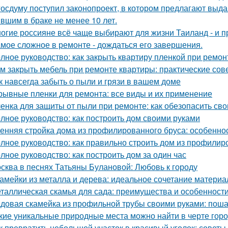
госдуму поступил законопроект, в котором предлагают выда
вшим в браке не менее 10 лет.
огие россияне всё чаще выбирают для жизни Таиланд - и п
мое сложное в ремонте - дождаться его завершения.
лное руководство: как закрыть квартиру пленкой при ремон
м закрыть мебель при ремонте квартиры: практические сов
к навсегда забыть о пыли и грязи в вашем доме
рывные пленки для ремонта: все виды и их применение
енка для защиты от пыли при ремонте: как обезопасить св
лное руководство: как построить дом своими руками
енняя стройка дома из профилированного бруса: особенно
лное руководство: как правильно строить дом из профилир
лное руководство: как построить дом за один час
сква в песнях Татьяны Булановой: Любовь к городу
амейки из металла и дерева: идеальное сочетание материа
таллическая скамья для сада: преимущества и особенност
довая скамейка из профильной трубы своими руками: поша
кие уникальные природные места можно найти в черте гор
к превратить небольшой участок в красивый уголок: советы