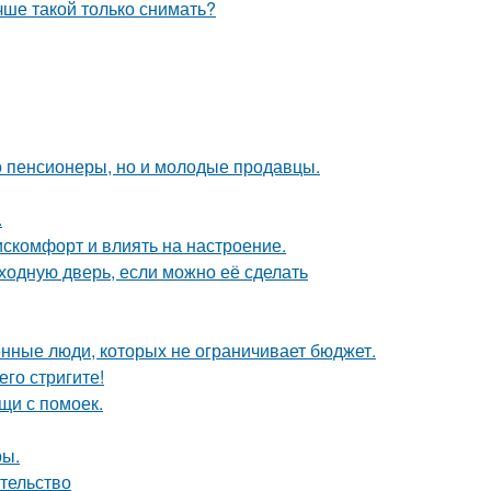
чше такой только снимать?
о пенсионеры, но и молодые продавцы.
.
искомфорт и влиять на настроение.
ходную дверь, если можно её сделать
нные люди, которых не ограничивает бюджет.
его стригите!
щи с помоек.
ры.
ательство