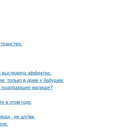
странство.
а выглядела эффектно.
е, только в доме у бабушки.
ебе подобающее жилище?
 в этом году.
рах - не шутки.
ore.