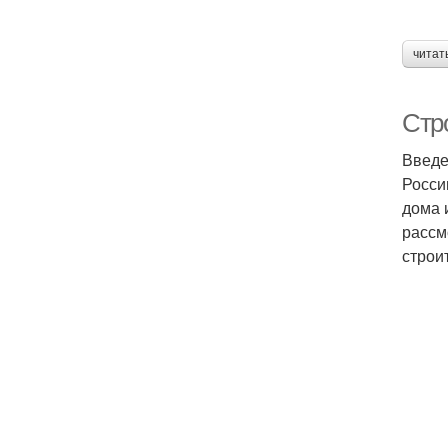
читат
Стр
Введе
Росси
дома 
рассм
строи