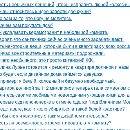
сть необычных решений, чтобы исправить любой колхозны
к вы относитесь к идее завести две кухни?
о вам за то, что богу не молитесь.
зачем вам покупать дом?
к укладывать керамогранит в небольшой комнате.
ворят, что сантехники сейчас очень много зарабатывают.
ть некоторые вещи, которые были в квартирах у всех росси
йчас все строительные материалы подорожали.
чего необычного, это просто китайский ЖК.
лина Лурье готовится к ремонту в квартире долиной и наз
о будет, если дизайном дома займётся девушка.
пример: я белый, холодный и безумно необходимый.
артира долиной за 112 миллионов теперь стала символом 
литесь своими любимыми новогодними украшениями для д
ервые суд пенсионерке в отмене сделки "под Влиянием Мо
едставьте, как тяжело убираться в такой белой квартире?
 бы сняли квартиру с таким дизайном интерьера?
есть ли возможность отремонтировать эту комнату?
лько не говорите, что у вас всегда всё лежит на своих места