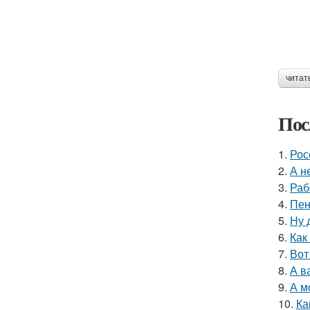
читат
Пос
1.
Рос
2.
А н
3.
Раб
4.
Пен
5.
Ну 
6.
Как
7.
Вот
8.
А в
9.
А м
10.
Ка