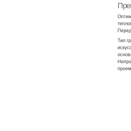
Пре
Оптим
тепло
Перед
Тип г
искус
основ
Непра
проем