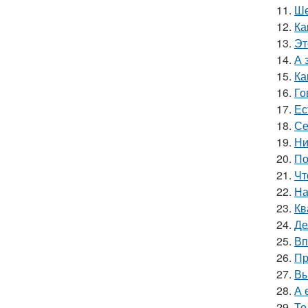
11.
Ше
12.
Ка
13.
Эт
14.
А 
15.
Ка
16.
Го
17.
Ес
18.
Се
19.
Ни
20.
По
21.
Чт
22.
На
23.
Кв
24.
Де
25.
Вп
26.
Пр
27.
Вы
28.
А 
29.
То