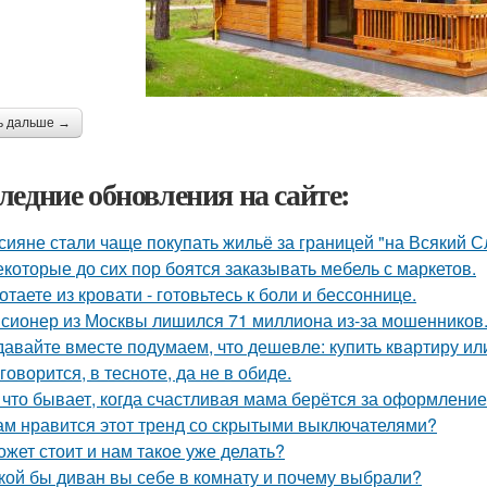
ь дальше →
ледние обновления на сайте:
сияне стали чаще покупать жильё за границей "на Всякий С
екоторые до сих пор боятся заказывать мебель с маркетов.
отаете из кровати - готовьтесь к боли и бессоннице.
сионер из Москвы лишился 71 миллиона из-за мошенников
давайте вместе подумаем, что дешевле: купить квартиру ил
 говорится, в тесноте, да не в обиде.
 что бывает, когда счастливая мама берётся за оформлени
ам нравится этот тренд со скрытыми выключателями?
ожет стоит и нам такое уже делать?
кой бы диван вы себе в комнату и почему выбрали?