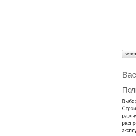
читат
Вас
Пол
Выбор
Строи
разли
распр
экспл