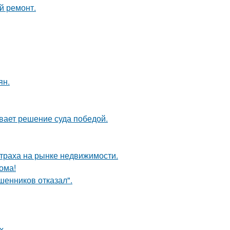
й ремонт.
ян.
ывает решение суда победой.
страха на рынке недвижимости.
ома!
шенников отказал".
х.