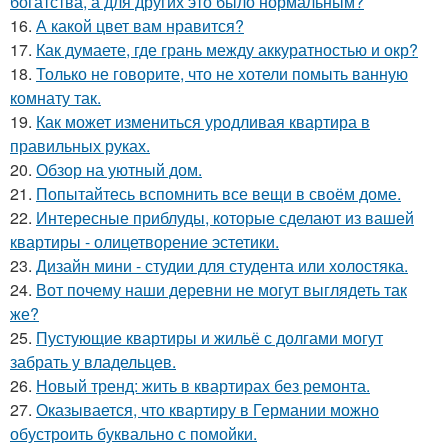
богатства, а для других это было нормальным?
16.
А какой цвет вам нравится?
17.
Как думаете, где грань между аккуратностью и окр?
18.
Только не говорите, что не хотели помыть ванную
комнату так.
19.
Как может измениться уродливая квартира в
правильных руках.
20.
Обзор на уютный дом.
21.
Попытайтесь вспомнить все вещи в своём доме.
22.
Интересные приблуды, которые сделают из вашей
квартиры - олицетворение эстетики.
23.
Дизайн мини - студии для студента или холостяка.
24.
Вот почему наши деревни не могут выглядеть так
же?
25.
Пустующие квартиры и жильё с долгами могут
забрать у владельцев.
26.
Новый тренд: жить в квартирах без ремонта.
27.
Оказывается, что квартиру в Германии можно
обустроить буквально с помойки.