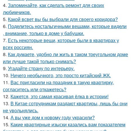
4.
Запоминайте, как сделать ремонт для своих
любимчиков.
5.
Какой всвет вы бы выбрали для своего коридора?
6.
Поделитесь ностальгичными вещами, которые видели
, внимание, только в доме у бабушки.
7.
Есть некоторые вещи, которые были в квартирах у
всех россиян.
8.
Как думаете, удобно ли жить в таком треугольном доме
или лучше такой только снимать?
9.
Угадайте страну по интерьеру.
10.
Ничего необычного, это просто китайский ЖК.
11.
Вас пригласили на праздник в такую квартирку,
согласитесь или откажетесь?
12.
Кажется, это самая красивая ёлка в истории!
13.
В Китае сотрудникам раздают квартиры, лишь бы они
не увольнялись.
14.
А вы уже дом к новому году украсили?
15.
Какие квартирные изыски казались вам показателем