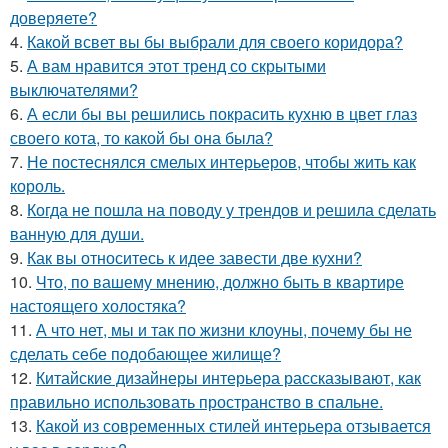
доверяете?
4.
Какой всвет вы бы выбрали для своего коридора?
5.
А вам нравится этот тренд со скрытыми
выключателями?
6.
А если бы вы решились покрасить кухню в цвет глаз
своего кота, то какой бы она была?
7.
Не постеснялся смелых интерьеров, чтобы жить как
король.
8.
Когда не пошла на поводу у трендов и решила сделать
ванную для души.
9.
Как вы относитесь к идее завести две кухни?
10.
Что, по вашему мнению, должно быть в квартире
настоящего холостяка?
11.
А что нет, мы и так по жизни клоуны, почему бы не
сделать себе подобающее жилище?
12.
Китайские дизайнеры интерьера рассказывают, как
правильно использовать пространство в спальне.
13.
Какой из современных стилей интерьера отзывается