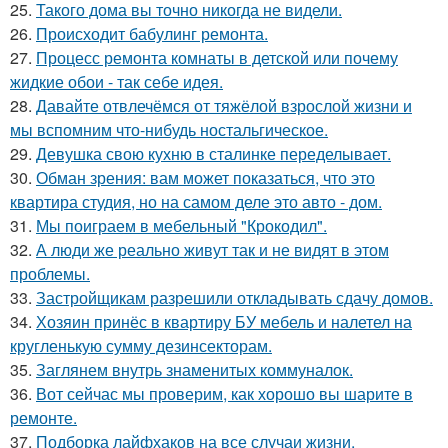
25.
Такого дома вы точно никогда не видели.
26.
Происходит бабулинг ремонта.
27.
Процесс ремонта комнаты в детской или почему
жидкие обои - так себе идея.
28.
Давайте отвлечёмся от тяжёлой взрослой жизни и
мы вспомним что-нибудь ностальгическое.
29.
Девушка свою кухню в сталинке переделывает.
30.
Обман зрения: вам может показаться, что это
квартира студия, но на самом деле это авто - дом.
31.
Мы поиграем в мебельный "Крокодил".
32.
А люди же реально живут так и не видят в этом
проблемы.
33.
Застройщикам разрешили откладывать сдачу домов.
34.
Хозяин принёс в квартиру БУ мебель и налетел на
кругленькую сумму дезинсекторам.
35.
Заглянем внутрь знаменитых коммуналок.
36.
Вот сейчас мы проверим, как хорошо вы шарите в
ремонте.
37.
Подборка лайфхаков на все случаи жизни.