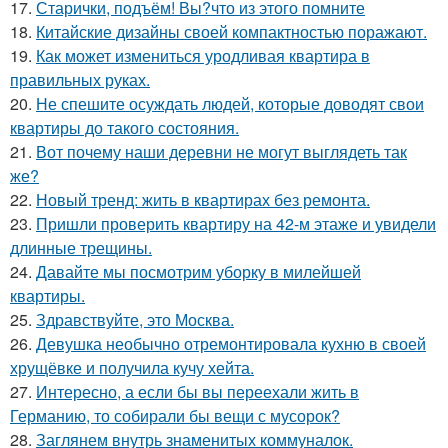
17.
Старички, подъём! Вы?что из этого помните
18.
Китайские дизайны своей компактностью поражают.
19.
Как может измениться уродливая квартира в
правильных руках.
20.
Не спешите осуждать людей, которые доводят свои
квартиры до такого состояния.
21.
Вот почему наши деревни не могут выглядеть так
же?
22.
Новый тренд: жить в квартирах без ремонта.
23.
Пришли проверить квартиру на 42-м этаже и увидели
длинные трещины.
24.
Давайте мы посмотрим уборку в милейшей
квартиры.
25.
Здравствуйте, это Москва.
26.
Девушка необычно отремонтировала кухню в своей
хрущёвке и получила кучу хейта.
27.
Интересно, а если бы вы переехали жить в
Германию, то собирали бы вещи с мусорок?
28.
Заглянем внутрь знаменитых коммуналок.