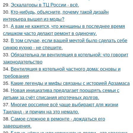
29.
Эскалаторы в ТЦ России - всё.
30.
Кто-нибудь, объясните, почему такой дизайн
интерьера вышел из моды?
31.
А вам не кажется, что женщины в последнее время
слишком часто делают ремонт в одиночку.
32.
В том случае, если вашей мечтой было сделать себе
синюю кухню - не спешите.
33.
Обязательна ли вентиляция в котельной: что говорит
законодательство
34.
Вентиляция в котельной частного дома: основы и
требования
35.
Какие легенды и мифы связаны с историей Арзамаса
36.
Новая инициатива предлагает поощрять семьи с
детьми за счёт списания ипотечных долгов.
37.
Многие россияне всё чаще выбирают для жизни
Таиланд - и причин на это немало.
38.
Самое сложное в ремонте - дождаться его
завершения.
39.
Белые, чёрные или коричневые двери - это классика,