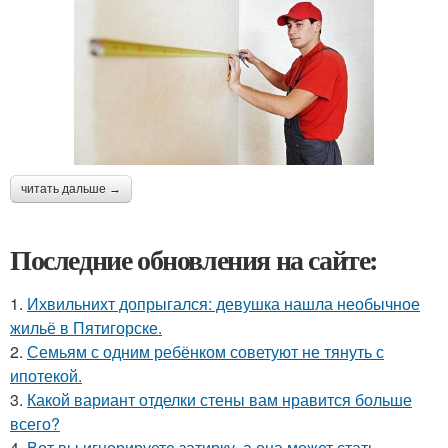
читать дальше →
Последние обновления на сайте:
1.
Ихвильнихт допрыгался: девушка нашла необычное
жильё в Пятигорске.
2.
Семьям с одним ребёнком советуют не тянуть с
ипотекой.
3.
Какой вариант отделки стены вам нравится больше
всего?
4.
Вот вы игнорируете затирку, а она может стать