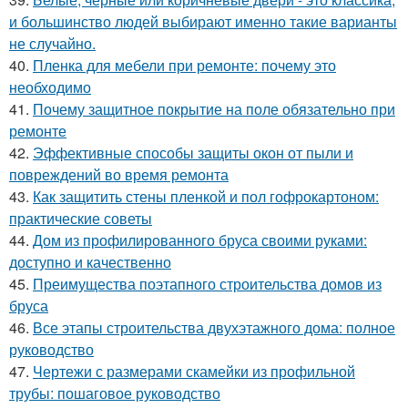
и большинство людей выбирают именно такие варианты
не случайно.
40.
Пленка для мебели при ремонте: почему это
необходимо
41.
Почему защитное покрытие на поле обязательно при
ремонте
42.
Эффективные способы защиты окон от пыли и
повреждений во время ремонта
43.
Как защитить стены пленкой и пол гофрокартоном:
практические советы
44.
Дом из профилированного бруса своими руками:
доступно и качественно
45.
Преимущества поэтапного строительства домов из
бруса
46.
Все этапы строительства двухэтажного дома: полное
руководство
47.
Чертежи с размерами скамейки из профильной
трубы: пошаговое руководство