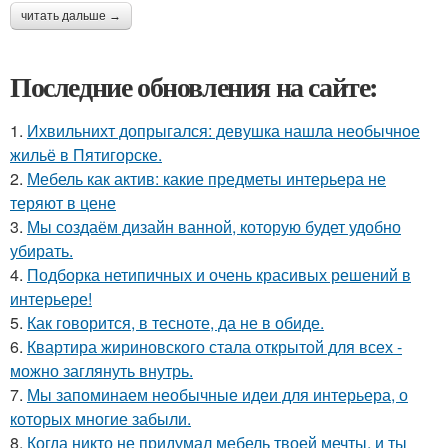
читать дальше →
Последние обновления на сайте:
1.
Ихвильнихт допрыгался: девушка нашла необычное
жильё в Пятигорске.
2.
Мебель как актив: какие предметы интерьера не
теряют в цене
3.
Мы создаём дизайн ванной, которую будет удобно
убирать.
4.
Подборка нетипичных и очень красивых решений в
интерьере!
5.
Как говорится, в тесноте, да не в обиде.
6.
Квартира жириновского стала открытой для всех -
можно заглянуть внутрь.
7.
Мы запоминаем необычные идеи для интерьера, о
которых многие забыли.
8.
Когда никто не придумал мебель твоей мечты, и ты