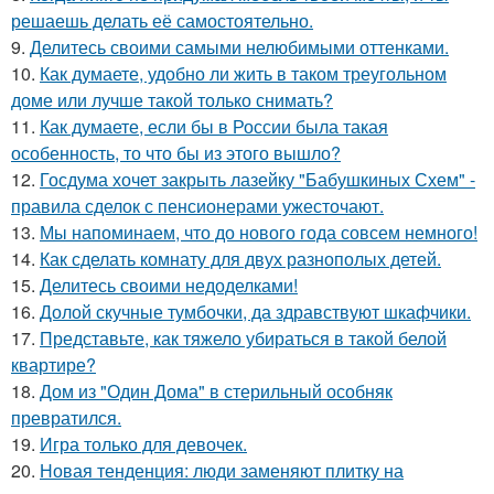
решаешь делать её самостоятельно.
9.
Делитесь своими самыми нелюбимыми оттенками.
10.
Как думаете, удобно ли жить в таком треугольном
доме или лучше такой только снимать?
11.
Как думаете, если бы в России была такая
особенность, то что бы из этого вышло?
12.
Госдума хочет закрыть лазейку "Бабушкиных Схем" -
правила сделок с пенсионерами ужесточают.
13.
Мы напоминаем, что до нового года совсем немного!
14.
Как сделать комнату для двух разнополых детей.
15.
Делитесь своими недоделками!
16.
Долой скучные тумбочки, да здравствуют шкафчики.
17.
Представьте, как тяжело убираться в такой белой
квартире?
18.
Дом из "Один Дома" в стерильный особняк
превратился.
19.
Игра только для девочек.
20.
Новая тенденция: люди заменяют плитку на