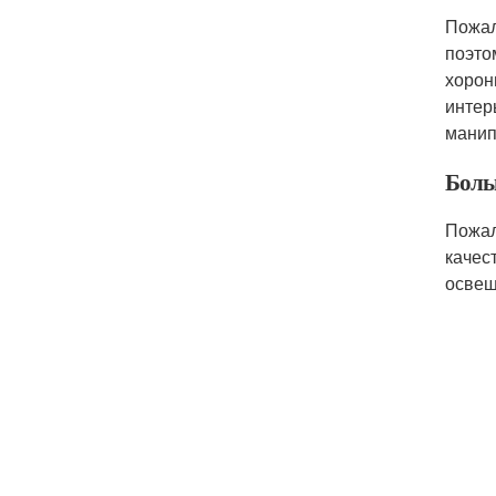
Пожал
поэто
хорон
интер
манип
Боль
Пожал
качес
освещ