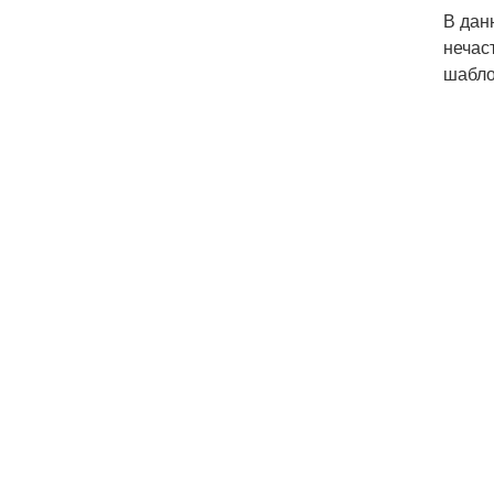
В дан
нечас
шабло