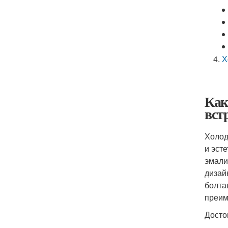
Х
Как
вст
Холод
и эст
эмали
дизай
болта
преим
Досто