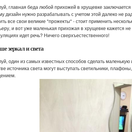
уй, главная беда любой прихожей в хрущевке заключается в 
му дизайн нужно разрабатывать с учетом этой далеко не ра
ить все свои великие "прожекты" - стоит применить несколь
ьеру, и вот уже маленькая прихожая в хрущевке кажется не 
уляциях идет речь? Ничего сверхъестественного!
ше зеркал и света
уй, один из самых известных способов сделать маленькую 
тве источника света могут выступать светильники, плафон
ением.