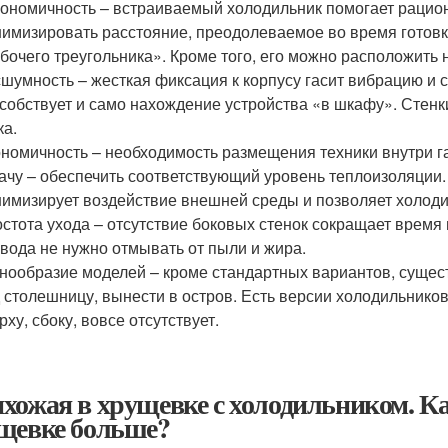
ономичность – встраиваемый холодильник помогает рацион
имизировать расстояние, преодолеваемое во время готовк
бочего треугольника». Кроме того, его можно расположить 
шумность – жесткая фиксация к корпусу гасит вибрацию и 
собствует и само нахождение устройства «в шкафу». Стен
ка.
номичность – необходимость размещения техники внутри г
ачу – обеспечить соответствующий уровень теплоизоляци
имизирует воздействие внешней среды и позволяет холоди
стота ухода – отсутствие боковых стенок сокращает врем
вода не нужно отмывать от пыли и жира.
нообразие моделей – кроме стандартных вариантов, сущес
 столешницу, вынести в остров. Есть версии холодильников
рху, сбоку, вовсе отсутствует.
хожая в хрущевке с холодильником. Ка
щевке больше?