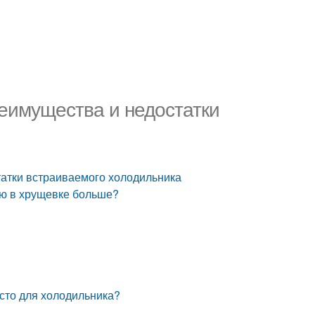
реимущества и недостатки
татки встраиваемого холодильника
ую в хрущевке больше?
есто для холодильника?