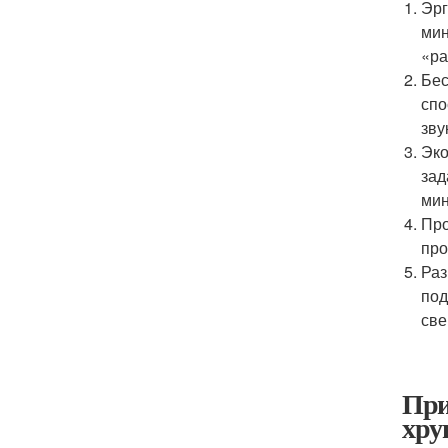
Эрг
мин
«ра
Бес
спо
зву
Эко
зад
мин
Про
про
Раз
под
све
При
хру