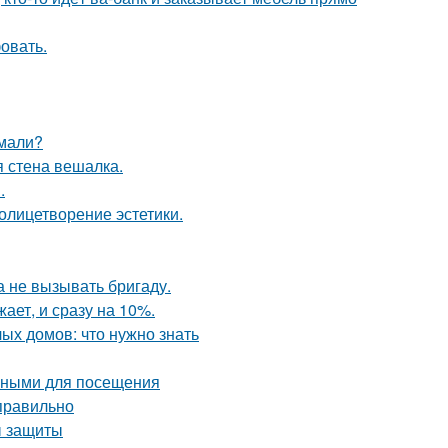
овать.
умали?
 стена вешалка.
.
олицетворение эстетики.
 не вызывать бригаду.
ает, и сразу на 10%.
ых домов: что нужно знать
льными для посещения
 правильно
ы защиты