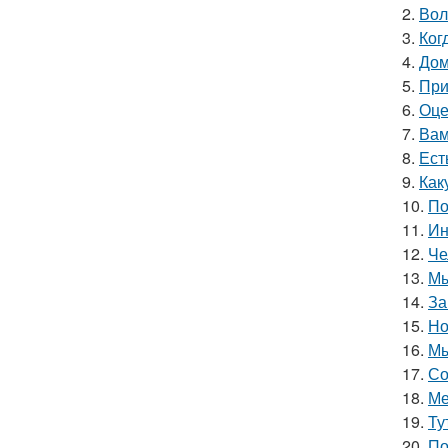
2.
Вол
3.
Ког
4.
Дом
5.
При
6.
Оце
7.
Вам
8.
Ест
9.
Как
10.
По
11.
Ин
12.
Че
13.
Мы
14.
За
15.
Но
16.
Мы
17.
Со
18.
Ме
19.
Ту
20.
По