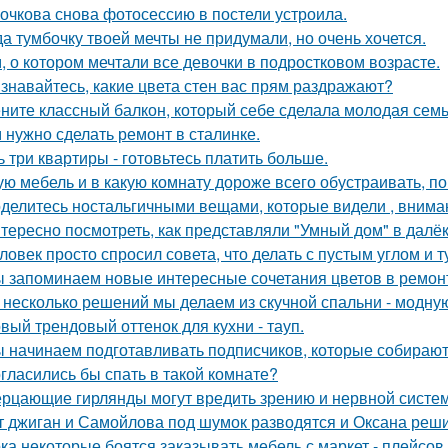
очкова снова фотосессию в постели устроила.
да тумбочку твоей мечты не придумали, но очень хочется.
, о котором мечтали все девочки в подростковом возрасте.
знавайтесь, какие цвета стен вас прям раздражают?
ните классный балкон, который себе сделала молодая семь
 нужно сделать ремонт в сталинке.
ь три квартиры - готовьтесь платить больше.
ую мебель и в какую комнату дороже всего обустраивать, 
делитесь ностальгичными вещами, которые видели , вниман
тересно посмотреть, как представляли "Умный дом" в далё
ловек просто спросил совета, что делать с пустым углом и т
 запоминаем новые интересные сочетания цветов в ремонте
 несколько решений мы делаем из скучной спальни - модну
вый трендовый оттенок для кухни - тауп.
 начинаем подготавливать подписчиков, которые собираютс
гласились бы спать в такой комнате?
рцающие гирлянды могут вредить зрению и нервной систем
т джиган и Самойлова под шумок разводятся и Оксана реш
ка некоторые боятся заказывать мебель с маркет - плейсов,