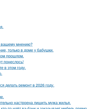
я.
по вашему мнению?
ие, только в доме у бабушки.
ком прошлом.
ут понеслось!
 в этом году.
ю.
я делать ремонт в 2026 году.
е.
ительно настроена лишить мужа жилья.
 кто-то идёт ва-банк и заказывает мебель прямо