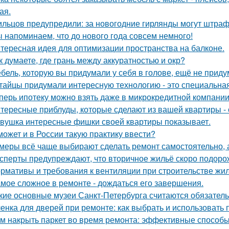
ая.
льцов предупредили: за новогодние гирлянды могут штраф
 напоминаем, что до нового года совсем немного!
тересная идея для оптимизации пространства на балконе.
к думаете, где грань между аккуратностью и окр?
бель, которую вы придумали у себя в голове, ещё не прид
тайцы придумали интересную технологию - это специальная
перь ипотеку можно взять даже в микрокредитной компании
тересные приблуды, которые сделают из вашей квартиры - 
вушка интересные фишки своей квартиры показывает.
может и в России такую практику ввести?
меры всё чаще выбирают сделать ремонт самостоятельно, а
сперты предупреждают, что вторичное жильё скоро подорож
рмативы и требования к вентиляции при строительстве жил
мое сложное в ремонте - дождаться его завершения.
кие основные музеи Санкт-Петербурга считаются обязате
енка для дверей при ремонте: как выбрать и использовать
м накрыть паркет во время ремонта: эффективные способ