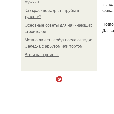
мужчин
выпол
финал
Как красиво закрыть трубы в
туалете?
Подго
Основные советы для начинающих
Для с
строителей
Можно ли есть арбуз после селедки.
Селедка с арбузом или тортом
Boт и наш ремoнт.