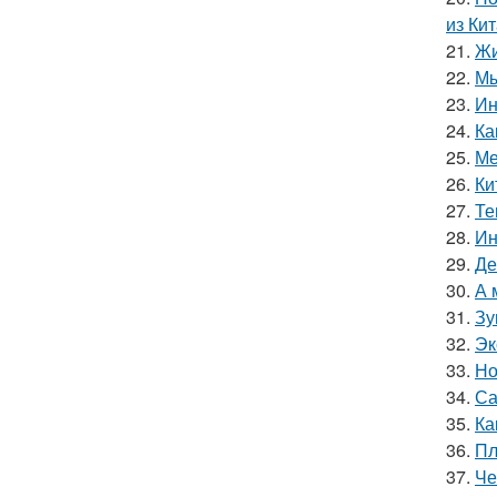
из Кит
21.
Жи
22.
Мы
23.
Ин
24.
Ка
25.
Ме
26.
Ки
27.
Те
28.
Ин
29.
Де
30.
А 
31.
Зу
32.
Эк
33.
Но
34.
Са
35.
Ка
36.
Пл
37.
Че