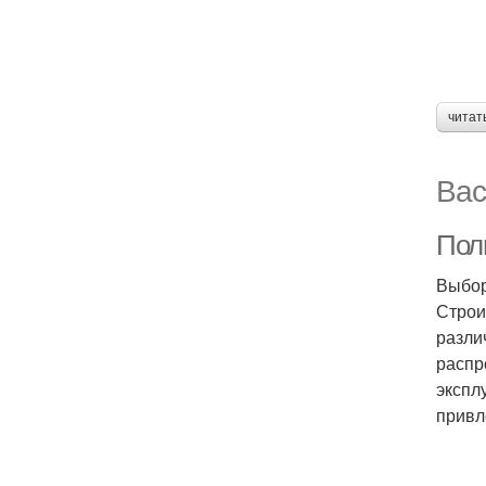
читат
Вас
Пол
Выбор
Строи
разли
распр
экспл
привл