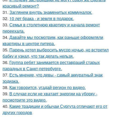
красивый ремонт?
31.
Заглянем внутрь знаменитых коммуналок.
32.
10 лет брака - и земля в подарок.
33.
Семья в столетнюю квартиру и начала ремонт
переехала.
34.
Давайте мы посмотрим, как раньше оформляли
квартиры в центре питера.
35.
Парень хотел выбросить мусор ночью, но встретил
бабку и узнал, что так делать нельзя.
36.
Группа ребят занимается реставраций старых
парадных в Санкт-петербурге.
37.
Есть мнение, что девы - самый аккуратный знак
зодиака.
38.
Как говорится, угадай регион по видео.
39.
В случае если не хватает энергии на уборку -
посмотрите это видео.
40.
Какие традиции и обычаи Сургута отличают его от
других городов