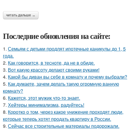
читать дальше →
Последние обновления на сайте:
1.
Семьям с детьми продлят ипотечные каникулы до 1, 5
года.
2.
Как говорится, в тесноте, да не в обиде.
3.
Вот какую красоту делают своими руками!
4.
Какой бы диван вы себе в комнату и почему выбрали?
5.
Как думаете, зачем делать такую огромную ванную
комнату?
6.
Кажется, этот мужик что-то знает.
7.
Хейтеры минимализма, радуйтесь!
8.
Коротко о том, через какое унижение проходят люди,
которые теперь хотят продать квартиру в России.
9.
Сейчас все строительные материалы подорожали.