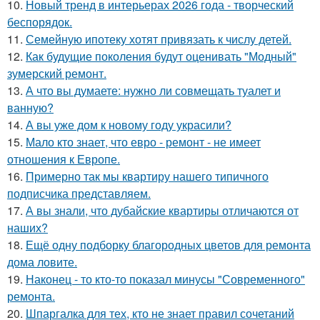
10.
Новый тренд в интерьерах 2026 года - творческий
беспорядок.
11.
Семейную ипотеку хотят привязать к числу детей.
12.
Как будущие поколения будут оценивать "Модный"
зумерский ремонт.
13.
А что вы думаете: нужно ли совмещать туалет и
ванную?
14.
А вы уже дом к новому году украсили?
15.
Мало кто знает, что евро - ремонт - не имеет
отношения к Европе.
16.
Примерно так мы квартиру нашего типичного
подписчика представляем.
17.
А вы знали, что дубайские квартиры отличаются от
наших?
18.
Ещё одну подборку благородных цветов для ремонта
дома ловите.
19.
Наконец - то кто-то показал минусы "Современного"
ремонта.
20.
Шпаргалка для тех, кто не знает правил сочетаний