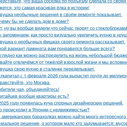
едставьте, что ваша соседка по подъезду сделала со своей
жется, это самая красивая ёлка в истории!
вушка необычные решения в своём ремонте показывает.
чему бы не сделать дом в доме?
т, ну вы вообще видели что сейчас творят со стеклоблокам
 запоминаем, как просто визуально увеличить кухню в хрущ
вушка о необычных фишках своего ремонта рассказывает.
кой вариант ламината вам понравился больше всего?
глядно как можно распределить на жизнь небольшой бюдже
вайте отвлечёмся от тяжёлой взрослой жизни и мы вспомни
вушка свою кухню в сталинке переделывает.
ткапитал с 1 февраля 2026 года вырастет почти до миллион
равствуйте, это Москва.
бители чая, объединяйтесь!
китайцев вообще квартиры есть?
2025 году появилась куча спорных дизайнерских решений.
о происходит в Японии с недвижимостью?
 американских барахолках можно найти много интересного.
ниальное решение, о котором мало кто задумывается: мус