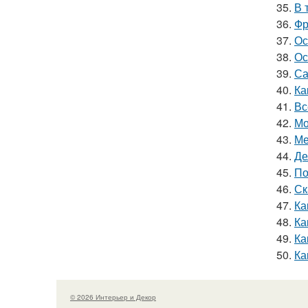
35.
В 
36.
Фр
37.
Ос
38.
Ос
39.
Са
40.
Ка
41.
Вс
42.
Мо
43.
Ме
44.
Де
45.
По
46.
Ск
47.
Ка
48.
Ка
49.
Ка
50.
Ка
© 2026 Интерьер и Декор