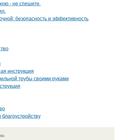
хню - не спешите.
ил.
чной: безопасность и эффективность
ство
и
вая инструкция
фильной трубы своими руками
струкция
во
о благоустройству
язь