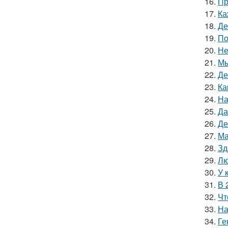
16.
Пр
17.
Ка
18.
Де
19.
По
20.
Не
21.
Мы
22.
Де
23.
Ка
24.
На
25.
Да
26.
Де
27.
Ма
28.
Зд
29.
Лю
30.
У 
31.
В 
32.
Чт
33.
На
34.
Ге