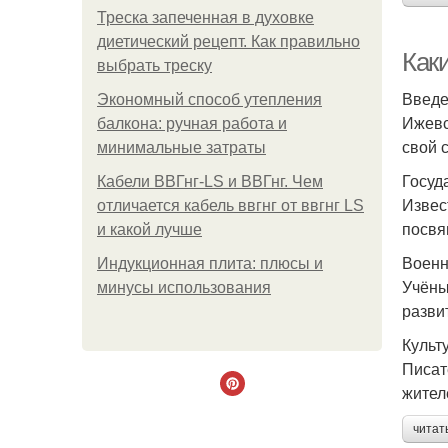
Треска запеченная в духовке
диетический рецепт. Как правильно
Как
выбрать треску
Введ
Экономный способ утепления
Ижевс
балкона: ручная работа и
свой 
минимальные затраты
Госуд
Кабели ВВГнг-LS и ВВГнг. Чем
Извес
отличается кабель ввгнг от ввгнг LS
посвя
и какой лучше
Военн
Индукционная плита: плюсы и
Учёны
минусы использования
разви
Культ
Писат
жител
читат