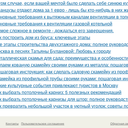
том случае, если вашей мечтой было сделать себе синюю ку
анцузы отдают дома за 1 евро - лишь бы кто-нибудь в них ж
новные требования к вытяжным каналам вентиляции в топо
новные требования к вентиляции газовой котельной
мое сложное в ремонте - дождаться его завершения.
к построить дом из бруса: ключевые этапы
е этапы строительства двухэтажного дома: полное руковод
сква в песнях Татьяны Булановой: Любовь к городу
таллическая скамья для сада: преимущества и особенност
лаем кованую скамейку своими руками из металла: пошаго
шаговая инструкция: как сделать садовую скамейку из про
амейка из профильной трубы своими руками: пошаговая ин
кие культурные события привлекают туристов в Москву
к выбрать потолочный карниз: 5 полезных рекомендаций
к выбрать потолочные карнизы для штор: полное руководст
к превратить небольшой участок в уютный уголок: советы п
Контакты
Пользовательское соглашение
Обратная св