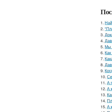
Пос
1.
Най
2.
"Пл
3.
Док
4.
Дав
5.
Мы 
6.
Как
7.
Как
8.
Дав
9.
Ког
10.
Се
11.
А 
12.
А 
13.
Ка
14.
Пл
15.
А 