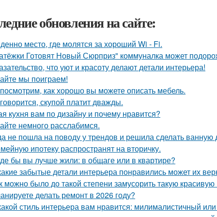
ледние обновления на сайте:
денно место, где молятся за хороший Wi - Fi.
атёжки Готовят Новый Сюрприз" коммуналка может подоро
азательство, что уют и красоту делают детали интерьера!
айте мы поиграем!
посмотрим, как хорошо вы можете описать мебель.
 говорится, скупой платит дважды.
ая кухня вам по дизайну и почему нравится?
айте немного расслабимся.
да не пошла на поводу у трендов и решила сделать ванную 
мейную ипотеку распространят на вторичку.
где бы вы лучше жили: в общаге или в квартире?
какие забытые детали интерьера понравились может их вер
к можно было до такой степени замусорить такую красивую
анируете делать ремонт в 2026 году?
какой стиль интерьера вам нравится: милималистичный ил