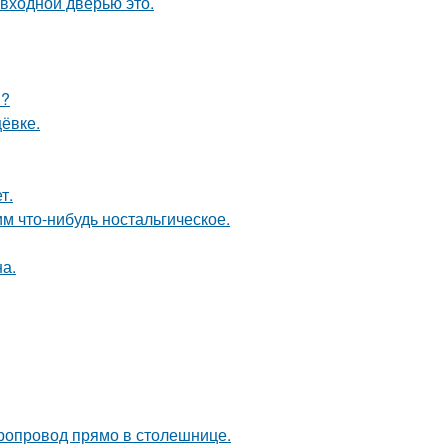
 входной дверью это.
и?
ёвке.
т.
м что-нибудь ностальгическое.
а.
оропровод прямо в столешнице.