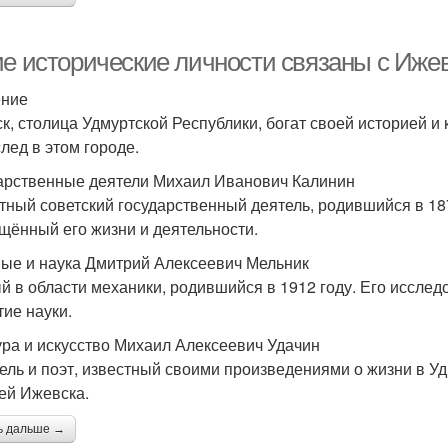
ие исторические личности связаны с Иже
ение
к, столица Удмуртской Республики, богат своей историей и
след в этом городе.
арственные деятели Михаил Иванович Калинин
тный советский государственный деятель, родившийся в 187
щённый его жизни и деятельности.
ые и наука Дмитрий Алексеевич Мельник
й в области механики, родившийся в 1912 году. Его исслед
тие науки.
ура и искусство Михаил Алексеевич Удачин
ель и поэт, известный своими произведениями о жизни в Уд
ей Ижевска.
ь дальше →