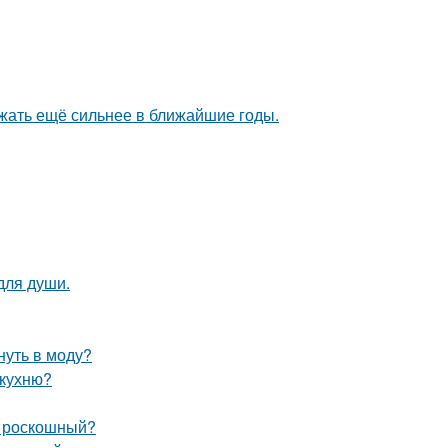
жать ещё сильнее в ближайшие годы.
для души.
нуть в моду?
 кухню?
и роскошный?