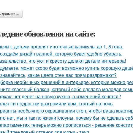
ь дальше →
ледние обновления на сайте:
ьям с детьми продлят ипотечные каникулы до 1, 5 года.
создаём дизайн ванной, которую будет удобно убирать.
азательство, что уют и красоту делают детали интерьера!
 думаете, может скоро будет возможно купить хорошую деш
знавайтесь, какие цвета стен вас прям раздражают?
борка необычных решений в интерьере, которые можно реа
ните классный балкон, который себе сделала молодая семь
фхак: нет денег на новую кухню, а изменений хочется?
ольятти подростки разгромили дом, снятый на ночь.
рианты необычного окрашивания стен, чтобы ваша кварти
что нет, мы и так по жизни клоуны, почему бы не сделать 
апартаментах теперь можно прописаться - решение констит
вый трендовый оттенок для кухни - тауп.