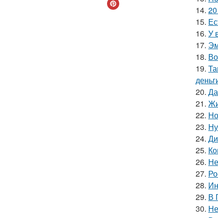
14.
20
15.
Ес
16.
У 
17.
Эм
18.
Во
19.
Та
деньг
20.
Да
21.
Жи
22.
Но
23.
Ну
24.
Ди
25.
Ко
26.
Не
27.
Ро
28.
Ин
29.
В 
30.
Не