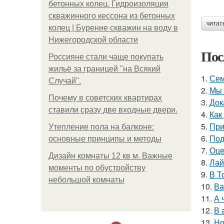
бетонных колец. Гидроизоляция
скважинного кессона из бетонных
читат
колец | Бурение скважин на воду в
Нижегородской области
Пос
Россияне стали чаще покупать
жильё за границей "на Всякий
1.
Сем
Случай".
2.
Мы 
Почему в советских квартирах
3.
Док
ставили сразу две входные двери.
4.
Как
5.
При
Утепление пола на балконе:
6.
Под
основные принципы и методы
7.
Оце
Дизайн комнаты 12 кв м. Важные
8.
Лай
моменты по обустройству
9.
В Т
небольшой комнаты
10.
Ва
11.
А 
12.
В 
13.
Но