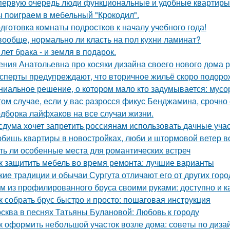
первую очередь люди функциональные и удобные квартиры
 поиграем в мебельный "Крокодил".
дготовка комнаты подростков к началу учебного года!
вообще, нормально ли класть на пол кухни ламинат?
 лет брака - и земля в подарок.
ения Анатольевна про косяки дизайна своего нового дома 
сперты предупреждают, что вторичное жильё скоро подорож
ниальное решение, о котором мало кто задумывается: мус
том случае, если у вас разросся фикус Бенджамина, срочно 
дборка лайфхаков на все случаи жизни.
сдума хочет запретить россиянам использовать дачные учас
бишь квартиры в новостройках, люби и штормовой ветер в
ть ли особенные места для романтических встреч
к защитить мебель во время ремонта: лучшие варианты
кие традиции и обычаи Сургута отличают его от других гор
м из профилированного бруса своими руками: доступно и к
к собрать брус быстро и просто: пошаговая инструкция
сква в песнях Татьяны Булановой: Любовь к городу
к оформить небольшой участок возле дома: советы по диза