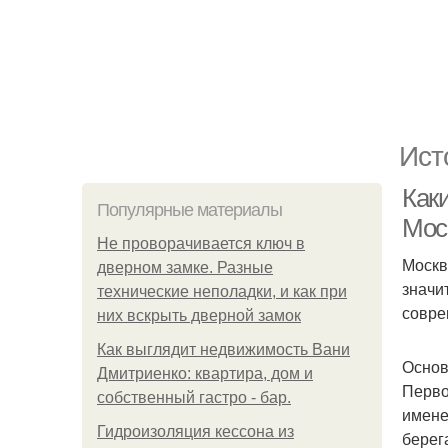
Ист
Как
Популярные материалы
Мос
Не проворачивается ключ в
Москв
дверном замке. Разные
значи
технические неполадки, и как при
совре
них вскрыть дверной замок
Как выглядит недвижимость Вани
Основ
Дмитриенко: квартира, дом и
Перво
собственный гастро - бар.
имене
Гидроизоляция кессона из
берег