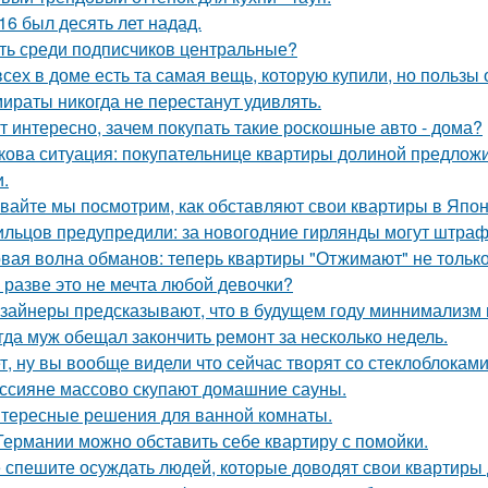
16 был десять лет надад.
ть среди подписчиков центральные?
всех в доме есть та самая вещь, которую купили, но пользы 
ираты никогда не перестанут удивлять.
т интересно, зачем покупать такие роскошные авто - дома?
кова ситуация: покупательнице квартиры долиной предложи
и.
вайте мы посмотрим, как обставляют свои квартиры в Япон
льцов предупредили: за новогодние гирлянды могут штраф
вая волна обманов: теперь квартиры "Отжимают" не тольк
 разве это не мечта любой девочки?
зайнеры предсказывают, что в будущем году миннимализм на
гда муж обещал закончить ремонт за несколько недель.
т, ну вы вообще видели что сейчас творят со стеклоблокам
ссияне массово скупают домашние сауны.
тересные решения для ванной комнаты.
Германии можно обставить себе квартиру с помойки.
 спешите осуждать людей, которые доводят свои квартиры д