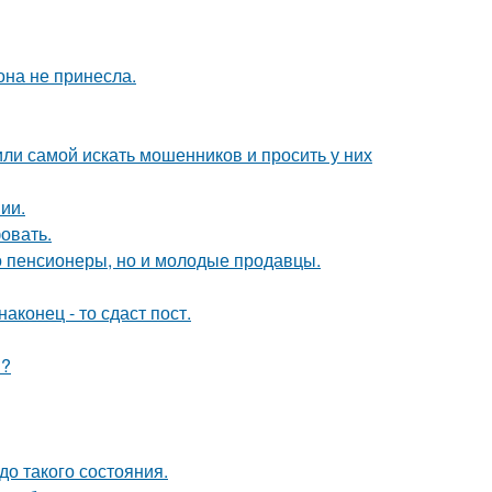
она не принесла.
ли самой искать мошенников и просить у них
ии.
овать.
о пенсионеры, но и молодые продавцы.
конец - то сдаст пост.
и?
о такого состояния.