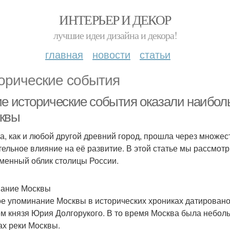
ИНТЕРЬЕР И ДЕКОР
лучшие идеи дизайна и декора!
главная
новости
статьи
орические события
ие исторические события оказали наибол
квы
а, как и любой другой древний город, прошла через множес
тельное влияние на её развитие. В этой статье мы рассм
менный облик столицы России.
ание Москвы
е упоминание Москвы в исторических хрониках датировано 
м князя Юрия Долгорукого. В то время Москва была небол
ах реки Москвы.