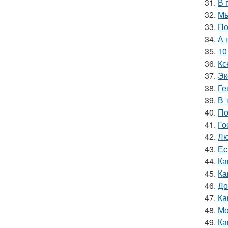
31.
В 
32.
Мы
33.
По
34.
А 
35.
10
36.
Кс
37.
Эк
38.
Ге
39.
В 
40.
По
41.
Го
42.
Лю
43.
Ес
44.
Ка
45.
Ка
46.
До
47.
Ка
48.
Мо
49.
Ка