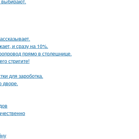
 выбирают.
рассказывает.
ает, и сразу на 10%.
оропровод прямо в столешнице.
его стригите!
тки для зароботка.
о дворе.
одов
ачественно
йну