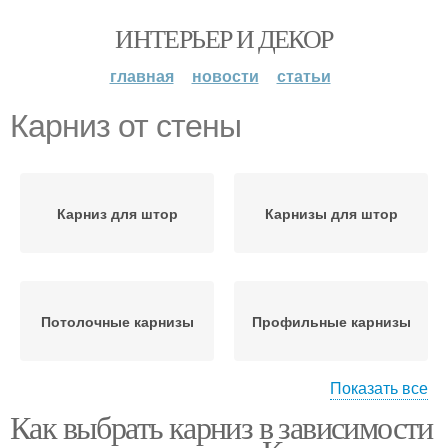
ИНТЕРЬЕР И ДЕКОР
главная
новости
статьи
Карниз от стены
Карниз для штор
Карнизы для штор
Потолочные карнизы
Профильные карнизы
Показать все
Как выбрать карниз в зависимости
Карнизы с круглой
Струнные карнизы
штангой-держателем