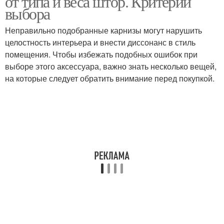
от типа и веса штор. Критерии
выбора
Неправильно подобранные карнизы могут нарушить
Карнизы с подъёмными
целостность интерьера и внести диссонанс в стиль
Кованые карнизы
и
помещения. Чтобы избежать подобных ошибок при
выборе этого аксессуара, важно знать несколько вещей,
на которые следует обратить внимание перед покупкой.
Шинный карниз
Потолочный карниз
Метровый карниз