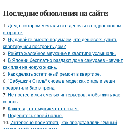
Последние обновления на сайте:
1.
Дом, о котором мечтали все девочки в подростковом
возрасте.
2.
Ну давайте вместе подумаем, что дешевле: купить
квартиру или построить дом?
3.
Ребята жалобное мяуканье в квартире услышали.
4.
В Японии бесплатно раздают дома самураев - звучит
как план на новую жизнь.
5.
Как сделать эстетичный ремонт в квартире.
6.
"Бабушкин Стиль" снова в моде: как старые вещи
превратили бар в тренд.
7.
Не постеснялся смелых интерьеров, чтобы жить как
король.
8.
Кажется, этот мужик что-то знает.
9.
Поделитесь своей болью.
10.
Интересно посмотреть, как представляли "Умный