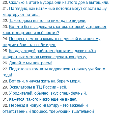
20.
Сколько в итоге мусора они из этого дома вытащили.
21.
Наглядно, как натяжные потолки могут спасти вашу
квартиру от потопа.
22.
Такого дома вы точно никогда не видели.
23.
Вот что бы вы сделали с котом, который устраивает
хаос в квартире и всё портит?
24.
Процесс ремонта комнаты в детской или почему
жидкие обои - так себе идея.
25.
Когда у людей работает фантазия, даже в 43-х
квадратных метров можно сделать конфетку.
26.
Давайте мы поиграем!
27.
Подготовка комнаты подростков к началу учебного
года!
28.
Вот они, минусы жить на берегу моря.
29.
Эскалаторы в ТЦ России - всё.
30.
У родителей, обычно, вкус специфичный.
31.
Кажется, такого никто ещё не видел.
32.
Переезд в новую квартиру - это важный и
ответственный процесс, требующий тщательной