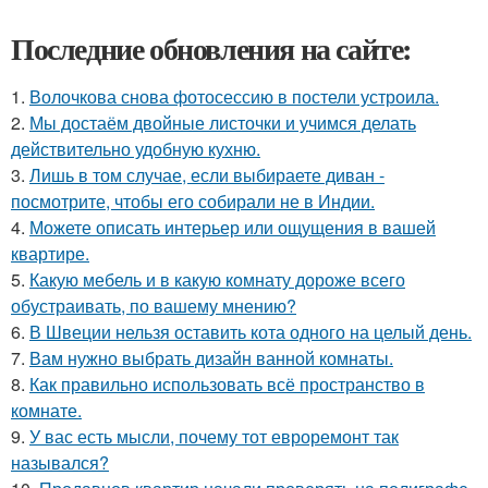
Последние обновления на сайте:
1.
Волочкова снова фотосессию в постели устроила.
2.
Мы достаём двойные листочки и учимся делать
действительно удобную кухню.
3.
Лишь в том случае, если выбираете диван -
посмотрите, чтобы его собирали не в Индии.
4.
Можете описать интерьер или ощущения в вашей
квартире.
5.
Какую мебель и в какую комнату дороже всего
обустраивать, по вашему мнению?
6.
В Швеции нельзя оставить кота одного на целый день.
7.
Вам нужно выбрать дизайн ванной комнаты.
8.
Как правильно использовать всё пространство в
комнате.
9.
У вас есть мысли, почему тот евроремонт так
назывался?