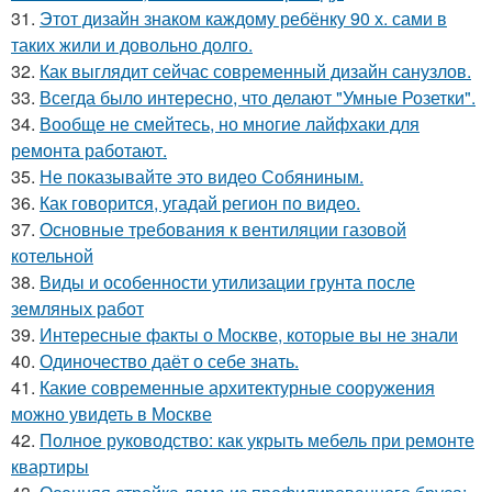
31.
Этот дизайн знаком каждому ребёнку 90 х. сами в
таких жили и довольно долго.
32.
Как выглядит сейчас современный дизайн санузлов.
33.
Всегда было интересно, что делают "Умные Розетки".
34.
Вообще не смейтесь, но многие лайфхаки для
ремонта работают.
35.
Не показывайте это видео Собяниным.
36.
Как говорится, угадай регион по видео.
37.
Основные требования к вентиляции газовой
котельной
38.
Виды и особенности утилизации грунта после
земляных работ
39.
Интересные факты о Москве, которые вы не знали
40.
Одиночество даёт о себе знать.
41.
Какие современные архитектурные сооружения
можно увидеть в Москве
42.
Полное руководство: как укрыть мебель при ремонте
квартиры