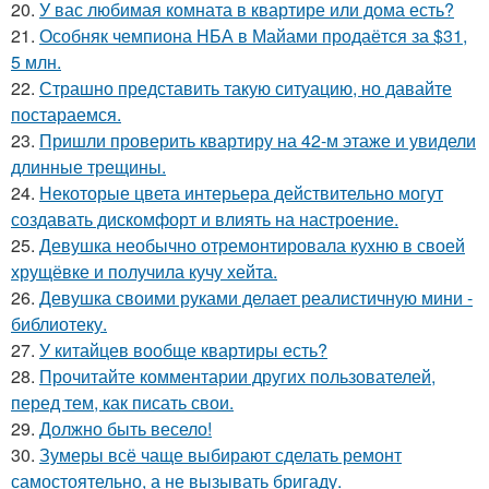
20.
У вас любимая комната в квартире или дома есть?
21.
Особняк чемпиона НБА в Майами продаётся за $31,
5 млн.
22.
Страшно представить такую ситуацию, но давайте
постараемся.
23.
Пришли проверить квартиру на 42-м этаже и увидели
длинные трещины.
24.
Некоторые цвета интерьера действительно могут
создавать дискомфорт и влиять на настроение.
25.
Девушка необычно отремонтировала кухню в своей
хрущёвке и получила кучу хейта.
26.
Девушка своими руками делает реалистичную мини -
библиотеку.
27.
У китайцев вообще квартиры есть?
28.
Прочитайте комментарии других пользователей,
перед тем, как писать свои.
29.
Должно быть весело!
30.
Зумеры всё чаще выбирают сделать ремонт
самостоятельно, а не вызывать бригаду.