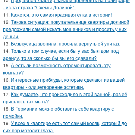
10.
Продавцов квартир начали проверять на полиграфе
- из-за страха "Схемы Долиной".
11.
Кажется, это самая красивая ёлка в истории!
12.
Такова ситуация: покупательнице квартиры долиной
предложили самой искать мошенников и просить у них
деньги.
13.
Безвкусица звонила, просила вернуть ей унитаз.
14.
Только в том случае, если бы у вас был дом под
аренду, то за сколько бы вы его сдавали?
15.
А есть ли возможность отремонтировать эту
комнату?
16.
Интересные приблуды, которые сделают из вашей
квартиры - олицетворение эстетики.
17.
Как думаете, что происходило в этой ванной, раз её
пришлось так мыть?
18.
В Германии можно обставить себе квартиру с
помойки.
19.
У всех в квартире есть тот самый косяк, который до
сих пор мозолит глаза.