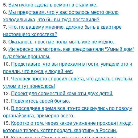
5.
Вам нужно сделать ремонт в сталинке.
6.
Мы представим, что у вас осталось место около
холодильника, что бы вы туда поставили?
7.
Что, по вашему мнению, должно быть в квартире
настоящего холостяка?
8.
Оказалось, простые полы мыть уже не модно.
9.
Интересно посмотреть, как представляли "Умный дом"
в далёком прошлом.
10.
Представьте, что вы приехали в гости, увидели это и
поняли, что вкуса у людей нет.
11.
Человек просто спросил совета, что делать с пустым
углом и тут понеслось!
12.
Проект для совместной комнаты двух детей.
13.
Поделитесь своей болью.
14.
В последнее время все что-то свихнулись по поводу
органайзинга, примерно всего.
15.
Коротко о том, через какое унижение проходят люди,
которые теперь хотят продать квартиру в России.
16.
Когда игры в Симс не хватает и ты начинаешь