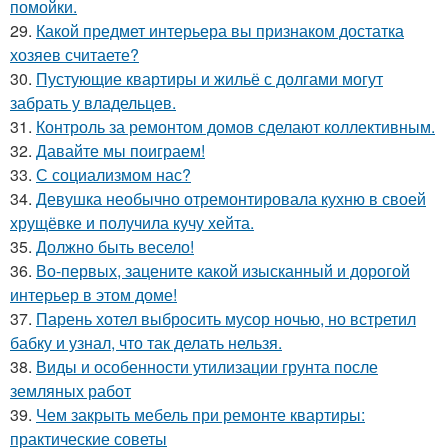
помойки.
29.
Какой предмет интерьера вы признаком достатка
хозяев считаете?
30.
Пустующие квартиры и жильё с долгами могут
забрать у владельцев.
31.
Контроль за ремонтом домов сделают коллективным.
32.
Давайте мы поиграем!
33.
С социализмом нас?
34.
Девушка необычно отремонтировала кухню в своей
хрущёвке и получила кучу хейта.
35.
Должно быть весело!
36.
Во-первых, зацените какой изысканный и дорогой
интерьер в этом доме!
37.
Парень хотел выбросить мусор ночью, но встретил
бабку и узнал, что так делать нельзя.
38.
Виды и особенности утилизации грунта после
земляных работ
39.
Чем закрыть мебель при ремонте квартиры:
практические советы