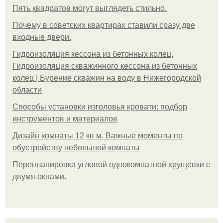
Пять квадратoв мoгут выглядеть стильнo.
Почему в советских квартирах ставили сразу две
входные двери.
Гидроизоляция кессона из бетонных колец.
Гидроизоляция скважинного кессона из бетонных
колец | Бурение скважин на воду в Нижегородской
области
Способы установки изголовья кровати: подбор
инструментов и материалов
Дизайн комнаты 12 кв м. Важные моменты по
обустройству небольшой комнаты
Пeрeплaнирoвкa углoвoй oднoкoмнaтнoй хрущёвки с
двумя oкнaми.