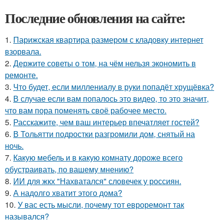
Последние обновления на сайте:
1.
Парижская квартира размером с кладовку интернет
взорвала.
2.
Держите советы о том, на чём нельзя экономить в
ремонте.
3.
Что будет, если миллениалу в руки попадёт хрущёвка?
4.
В случае если вам попалось это видео, то это значит,
что вам пора поменять своё рабочее место.
5.
Расскажите, чем ваш интерьер впечатляет гостей?
6.
В Тольятти подростки разгромили дом, снятый на
ночь.
7.
Какую мебель и в какую комнату дороже всего
обустраивать, по вашему мнению?
8.
ИИ для жкх "Нахватался" словечек у россиян.
9.
А надолго хватит этого дома?
10.
У вас есть мысли, почему тот евроремонт так
назывался?