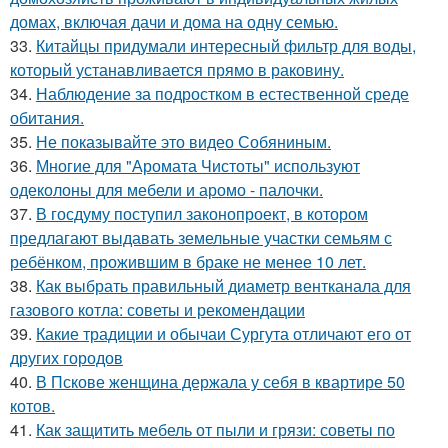
домах, включая дачи и дома на одну семью.
33.
Китайцы придумали интересный фильтр для воды,
который устанавливается прямо в раковину.
34.
Наблюдение за подростком в естественной среде
обитания.
35.
Не показывайте это видео Собяниным.
36.
Многие для "Аромата Чистоты" используют
одеколоны для мебели и аромо - палочки.
37.
В госдуму поступил законопроект, в котором
предлагают выдавать земельные участки семьям с
ребёнком, прожившим в браке не менее 10 лет.
38.
Как выбрать правильный диаметр вентканала для
газового котла: советы и рекомендации
39.
Какие традиции и обычаи Сургута отличают его от
других городов
40.
В Пскове женщина держала у себя в квартире 50
котов.
41.
Как защитить мебель от пыли и грязи: советы по