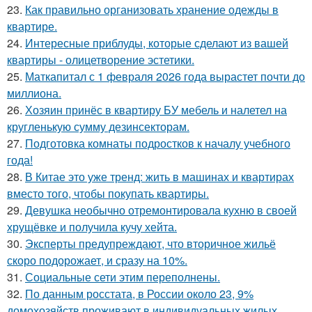
23.
Как правильно организовать хранение одежды в
квартире.
24.
Интересные приблуды, которые сделают из вашей
квартиры - олицетворение эстетики.
25.
Маткапитал с 1 февраля 2026 года вырастет почти до
миллиона.
26.
Хозяин принёс в квартиру БУ мебель и налетел на
кругленькую сумму дезинсекторам.
27.
Подготовка комнаты подростков к началу учебного
года!
28.
В Китае это уже тренд: жить в машинах и квартирах
вместо того, чтобы покупать квартиры.
29.
Девушка необычно отремонтировала кухню в своей
хрущёвке и получила кучу хейта.
30.
Эксперты предупреждают, что вторичное жильё
скоро подорожает, и сразу на 10%.
31.
Социальные сети этим переполнены.
32.
По данным росстата, в России около 23, 9%
домохозяйств проживают в индивидуальных жилых