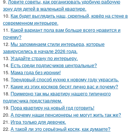
9.
Ловите советы, как организовать удобную рабочую
зону для детей в маленькой квартире.
10.
Как будет выглядить наш, скрепный, ковёр на стене в
современном интерьере.
11.
Какой вариант пола вам больше всего нравится и
почему?
12.
Мы запоминаем стили интерьера, которые
завирусились в начале 2026 года.
13.
Угадайте страну по интерьеру.
14.
Есть среди подписчиков центральные?
15.
Мама года без иронии!
16.
Трендовый способ кухню к новому году украсить.
17.
Какие из этих косяков бесят лично вас и почему?
18.
Примерно так мы квартиру нашего типичного
подписчика представляем.
19.
Пора квартиру на новый год готовить!
20.
А почему наши пенсионеры не могут жить так же?
21.
Игра только для девочек.
22.
А такой ли это серьёзный косяк, как думаете?