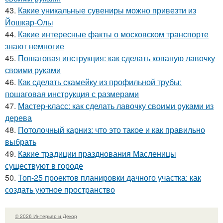
43.
Какие уникальные сувениры можно привезти из
Йошкар-Олы
44.
Какие интересные факты о московском транспорте
знают немногие
45.
Пошаговая инструкция: как сделать кованую лавочку
своими руками
46.
Как сделать скамейку из профильной трубы:
пошаговая инструкция с размерами
47.
Мастер-класс: как сделать лавочку своими руками из
дерева
48.
Потолочный карниз: что это такое и как правильно
выбрать
49.
Какие традиции празднования Масленицы
существуют в городе
50.
Топ-25 проектов планировки дачного участка: как
создать уютное пространство
© 2026 Интерьер и Декор