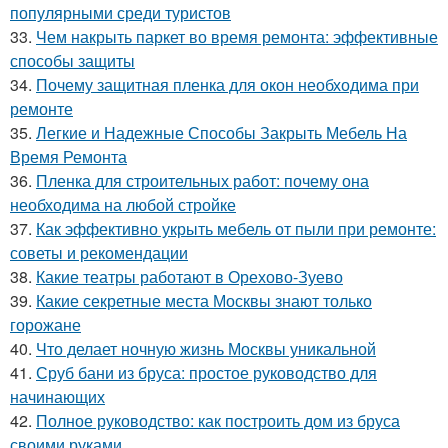
популярными среди туристов
33.
Чем накрыть паркет во время ремонта: эффективные
способы защиты
34.
Почему защитная пленка для окон необходима при
ремонте
35.
Легкие и Надежные Способы Закрыть Мебель На
Время Ремонта
36.
Пленка для строительных работ: почему она
необходима на любой стройке
37.
Как эффективно укрыть мебель от пыли при ремонте:
советы и рекомендации
38.
Какие театры работают в Орехово-Зуево
39.
Какие секретные места Москвы знают только
горожане
40.
Что делает ночную жизнь Москвы уникальной
41.
Сруб бани из бруса: простое руководство для
начинающих
42.
Полное руководство: как построить дом из бруса
своими руками