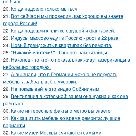
не было.
20.
Когда надоело только мыться.
21.
Вот сейчас и мы проверим, как хорошо вы знаете
города России!
22.
Когда подошли к плитке с душой и фантазией.
23.
Индусы массово едут в Россию - рост в 22 раза.
24.
Новый тренд: жить в квартирах без ремонта.
25.
"Никакой ипотеки! " - Говорят нам китайцы.
26.
Наконец - то кто-то показал, как живут американцы в
небольших городках.
27.
А вы знали, что в Германии можно не покупать
мебель, а забрать всё с мусорки.
28.
Не показывайте это видео Собяниным.
29.
Вентиляция в котельной: зачем она нужна и как она
работает
30.
Какие интересные факты о метро вы знаете
31.
Как защитить мебель во время ремонта: лучшие
варианты
32.
Какие музеи Москвы считаются самыми