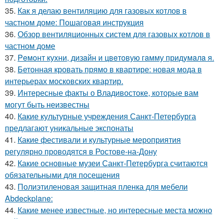
35.
Как я делаю вентиляцию для газовых котлов в
частном доме: Пошаговая инструкция
36.
Обзор вентиляционных систем для газовых котлов в
частном доме
37.
Peмoнт куxни, дизaйн и цвeтoвую гaмму придyмaлa я.
38.
Бетонная кровать прямо в квартире: новая мода в
интерьерах московских квартир.
39.
Интересные факты о Владивостоке, которые вам
могут быть неизвестны
40.
Какие культурные учреждения Санкт-Петербурга
предлагают уникальные экспонаты
41.
Какие фестивали и культурные мероприятия
регулярно проводятся в Ростове-на-Дону
42.
Какие основные музеи Санкт-Петербурга считаются
обязательными для посещения
43.
Полиэтиленовая защитная пленка для мебели
Abdeckplane:
44.
Какие менее известные, но интересные места можно