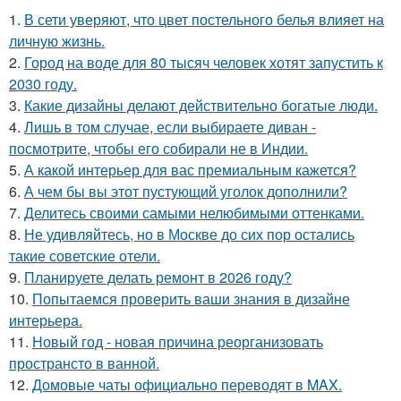
1.
В сети уверяют, что цвет постельного белья влияет на
личную жизнь.
2.
Город на воде для 80 тысяч человек хотят запустить к
2030 году.
3.
Какие дизайны делают действительно богатые люди.
4.
Лишь в том случае, если выбираете диван -
посмотрите, чтобы его собирали не в Индии.
5.
А какой интерьер для вас премиальным кажется?
6.
А чем бы вы этот пустующий уголок дополнили?
7.
Делитесь своими самыми нелюбимыми оттенками.
8.
Не удивляйтесь, но в Москве до сих пор остались
такие советские отели.
9.
Планируете делать ремонт в 2026 году?
10.
Попытаемся проверить ваши знания в дизайне
интерьера.
11.
Новый год - новая причина реорганизовать
пространсто в ванной.
12.
Домовые чаты официально переводят в MAX.