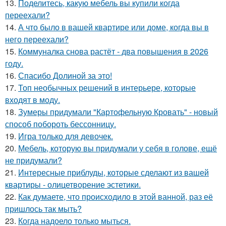
13.
Поделитесь, какую мебель вы купили когда
переехали?
14.
А что было в вашей квартире или доме, когда вы в
него переехали?
15.
Коммуналка снова растёт - два повышения в 2026
году.
16.
Спасибо Долиной за это!
17.
Топ необычных решений в интерьере, которые
входят в моду.
18.
Зумеры придумали "Картофельную Кровать" - новый
способ побороть бессонницу.
19.
Игра только для девочек.
20.
Мебель, которую вы придумали у себя в голове, ещё
не придумали?
21.
Интересные приблуды, которые сделают из вашей
квартиры - олицетворение эстетики.
22.
Как думаете, что происходило в этой ванной, раз её
пришлось так мыть?
23.
Когда надоело только мыться.