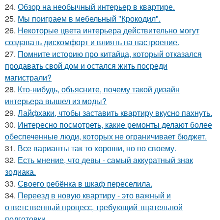
24.
Обзор на необычный интерьер в квартире.
25.
Мы поиграем в мебельный "Крокодил".
26.
Некоторые цвета интерьера действительно могут
создавать дискомфорт и влиять на настроение.
27.
Помните историю про китайца, который отказался
продавать свой дом и остался жить посреди
магистрали?
28.
Кто-нибудь, объясните, почему такой дизайн
интерьера вышел из моды?
29.
Лайфхаки, чтобы заставить квартиру вкусно пахнуть.
30.
Интересно посмотреть, какие ремонты делают более
обеспеченные люди, которых не ограничивает бюджет.
31.
Все варианты так то хороши, но по своему.
32.
Есть мнение, что девы - самый аккуратный знак
зодиака.
33.
Своего ребёнка в шкаф переселила.
34.
Переезд в новую квартиру - это важный и
ответственный процесс, требующий тщательной
подготовки.